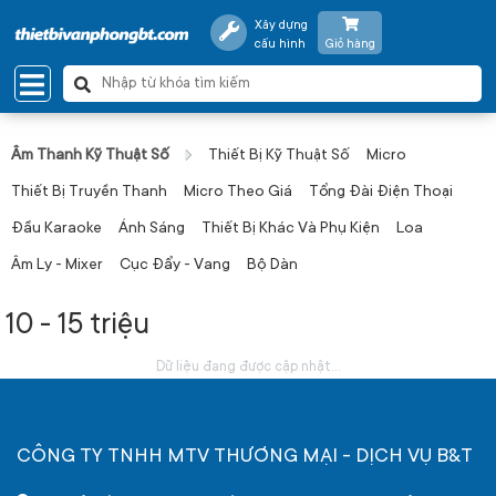
Xây dựng
cấu hình
Giỏ hàng
Âm Thanh Kỹ Thuật Số
Thiết Bị Kỹ Thuật Số
Micro
Thiết Bị Truyền Thanh
Micro Theo Giá
Tổng Đài Điện Thoại
Đầu Karaoke
Ánh Sáng
Thiết Bị Khác Và Phụ Kiện
Loa
Âm Ly - Mixer
Cục Đẩy - Vang
Bộ Dàn
10 - 15 triệu
Dữ liệu đang được cập nhật...
CÔNG TY TNHH MTV THƯƠNG MẠI - DỊCH VỤ B&T