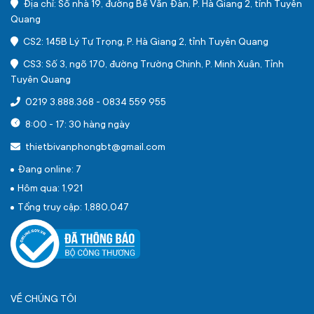
Địa chỉ: Số nhà 19, đường Bế Văn Đàn, P. Hà Giang 2, tỉnh Tuyên
Quang
CS2: 145B Lý Tự Trọng, P. Hà Giang 2, tỉnh Tuyên Quang
CS3: Số 3, ngõ 170, đường Trường Chinh, P. Minh Xuân, Tỉnh
Tuyên Quang
0219 3.888.368
-
0834 559 955
8:00 - 17: 30 hàng ngày
thietbivanphongbt@gmail.com
Đang online: 7
Hôm qua: 1,921
Tổng truy cập: 1,880,047
VỀ CHÚNG TÔI