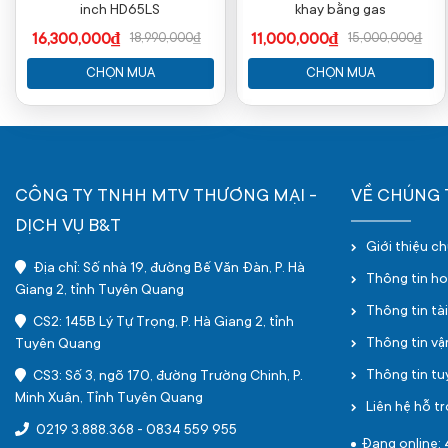
inch HD65LS
khay bằng gas
16,300,000₫
11,000,000₫
18,990,000₫
15,000,000₫
CHỌN MUA
CHỌN MUA
CÔNG TY TNHH MTV THƯƠNG MẠI -
VỀ CHÚNG 
DỊCH VỤ B&T
Giới thiệu c
Địa chỉ: Số nhà 19, đường Bế Văn Đàn, P. Hà
Thông tin h
Giang 2, tỉnh Tuyên Quang
Thông tin tà
CS2: 145B Lý Tự Trọng, P. Hà Giang 2, tỉnh
Thông tin v
Tuyên Quang
Thông tin t
CS3: Số 3, ngõ 170, đường Trường Chinh, P.
Minh Xuân, Tỉnh Tuyên Quang
Liên hệ hỗ tr
0219 3.888.368
-
0834 559 955
Đang online: 