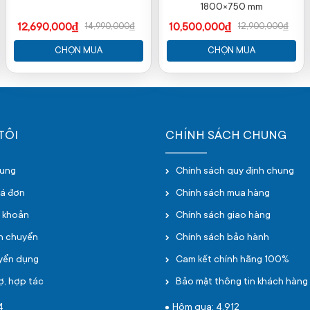
1800×750 mm
12,690,000₫
10,500,000₫
14,990,000₫
12,900,000₫
CHỌN MUA
CHỌN MUA
TÔI
CHÍNH SÁCH CHUNG
hung
Chính sách quy định chung
oá đơn
Chính sách mua hàng
i khoản
Chính sách giao hàng
ận chuyển
Chính sách bảo hành
uyển dụng
Cam kết chính hãng 100%
ợ, hợp tác
Bảo mật thông tin khách hàng
4
Hôm qua: 4,912