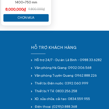
1400×750 mm
8,000,000₫
9,800,000₫
CHỌN MUA
HỖ TRỢ KHÁCH HÀNG
Hỗ trợ 24/7 - Dự án: Lê Bình - 0988.33.6282
Văn phòng Hà Giang: 0902.006.568
Văn phòng Tuyên Quang: 0962.888.226
Thiết bị Điện nước: 0392.060.999
Thiết bị Y Tế: 0833.256.258
XD, sửa chữa, cải tạo: 0834.559.955
Điện thoại: (0219)3.888.368