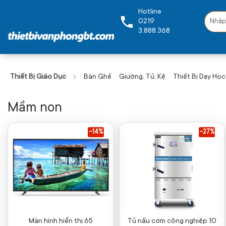
Hotline
0219
3.888.368
Thiết Bị Giáo Dục
Bàn Ghế
Giường, Tủ, Kệ
Thiết Bị Dạy Học
Mầm non
-14%
-27%
Màn hình hiển thị 65
Tủ nấu cơm công nghiệp 10