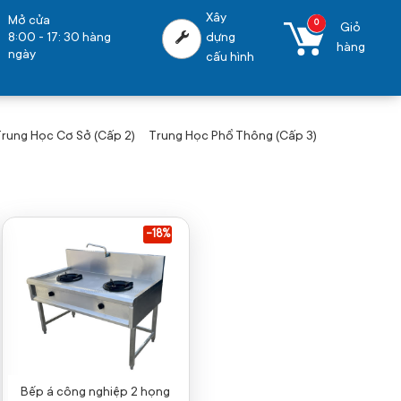
Xây
Mở cửa
0
Giỏ
8:00 - 17: 30 hàng
dựng
hàng
ngày
cấu hình
rung Học Cơ Sở (Cấp 2)
Trung Học Phổ Thông (Cấp 3)
-18%
Bếp á công nghiệp 2 họng