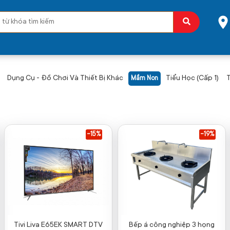
Dụng Cụ - Đồ Chơi Và Thiết Bị Khác
Tiểu Học (Cấp 1)
T
Mầm Non
-15%
-19%
Tivi Liva E65EK SMART DTV
Bếp á công nghiệp 3 họng