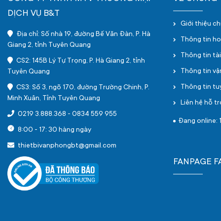
DỊCH VỤ B&T
Giới thiệu c
Địa chỉ: Số nhà 19, đường Bế Văn Đàn, P. Hà
Thông tin h
Giang 2, tỉnh Tuyên Quang
Thông tin tà
CS2: 145B Lý Tự Trọng, P. Hà Giang 2, tỉnh
Thông tin v
Tuyên Quang
Thông tin t
CS3: Số 3, ngõ 170, đường Trường Chinh, P.
Minh Xuân, Tỉnh Tuyên Quang
Liên hệ hỗ tr
0219 3.888.368
-
0834 559 955
Đang online: 1
8:00 - 17: 30 hàng ngày
thietbivanphongbt@gmail.com
FANPAGE 