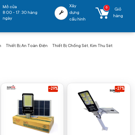
Xây
Mở cửa
0
Giỏ
8:00 - 17: 30 hàng
dựng
hàng
ngày
cấu hình
n
Thiết Bị An Toàn Điện
Thiết Bị Chống Sét, Kim Thu Sét
-29%
-27%