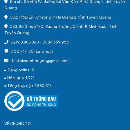
Địa chỉ: Số nhà 19, đường Bế Văn Đàn, P. Hà Giang 2, tỉnh Tuyên
Quang
CS2: 145B Lý Tự Trọng, P. Hà Giang 2, tỉnh Tuyên Quang
CS3: Số 3, ngõ 170, đường Trường Chinh, P. Minh Xuân, Tỉnh
Tuyên Quang
0219 3.888.368
-
0834 559 955
8:00 - 17: 30 hàng ngày
thietbivanphongbt@gmail.com
Đang online: 11
Hôm qua: 1,921
Tổng truy cập: 1,880,317
VỀ CHÚNG TÔI