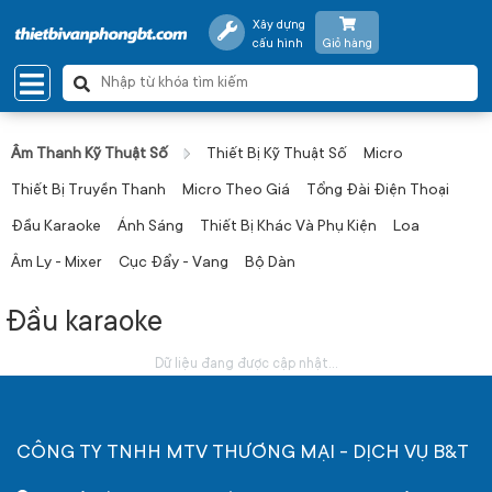
Xây dựng
cấu hình
Giỏ hàng
Âm Thanh Kỹ Thuật Số
Thiết Bị Kỹ Thuật Số
Micro
Thiết Bị Truyền Thanh
Micro Theo Giá
Tổng Đài Điện Thoại
Đầu Karaoke
Ánh Sáng
Thiết Bị Khác Và Phụ Kiện
Loa
Âm Ly - Mixer
Cục Đẩy - Vang
Bộ Dàn
Đầu karaoke
Dữ liệu đang được cập nhật...
CÔNG TY TNHH MTV THƯƠNG MẠI - DỊCH VỤ B&T