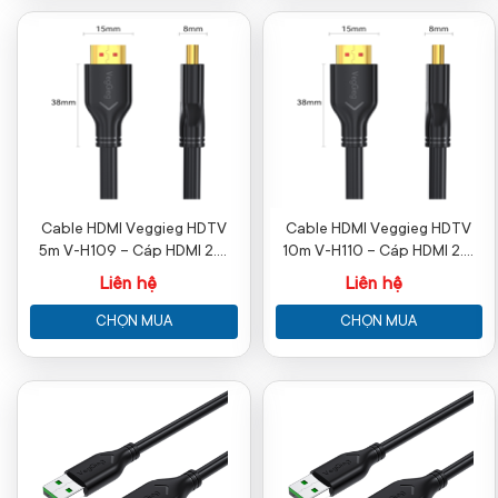
Cable HDMI Veggieg HDTV
Cable HDMI Veggieg HDTV
5m V-H109 – Cáp HDMI 2.0
10m V-H110 – Cáp HDMI 2.0
4K60Hz Chính Hãng
4K Chính Hãng
Liên hệ
Liên hệ
CHỌN MUA
CHỌN MUA