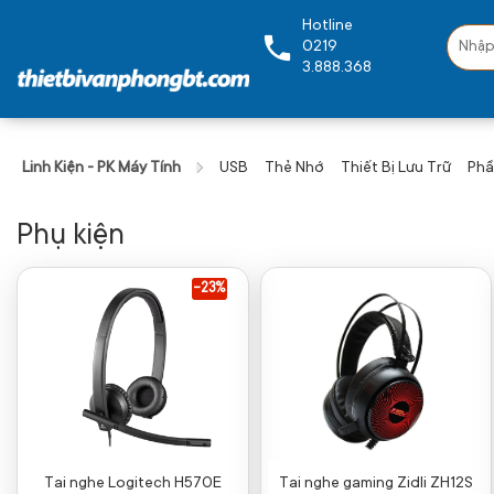
Hotline
0219
3.888.368
Linh Kiện - PK Máy Tính
USB
Thẻ Nhớ
Thiết Bị Lưu Trữ
Ph
Phụ kiện
-23%
Tai nghe Logitech H570E
Tai nghe gaming Zidli ZH12S