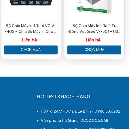
Bộ Chia Máy In 1 Ra 4 VG V-
Bộ Chia Máy In 1 Ra 2 Tự
F402 – Chia Sẻ Máy In Cho 4
Động VegGieg V-F501 – USB
Máy Tính
2.0 Chính Hãng
Liên hệ
Liên hệ
CHỌN MUA
CHỌN MUA
HỖ TRỢ KHÁCH HÀNG
Hỗ trợ 24/7 - Dự án: Lê Bình - 0988.33.6282
Văn phòng Hà Giang: 0902.006.568