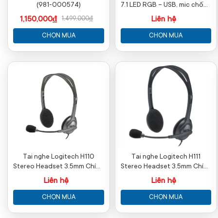
(981-000574)
7.1 LED RGB – USB, mic chống
ồn
1,150,000₫
Liên hệ
1,499,000₫
CHỌN MUA
CHỌN MUA
Tai nghe Logitech H110
Tai nghe Logitech H111
Stereo Headset 3.5mm Chính
Stereo Headset 3.5mm Chính
Hãng
Hãng
Liên hệ
Liên hệ
CHỌN MUA
CHỌN MUA