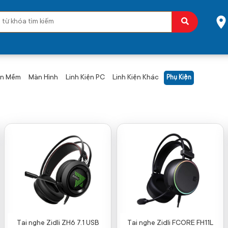
ần Mềm
Màn Hình
Linh Kiện PC
Linh Kiện Khác
Phụ Kiện
Tai nghe Zidli ZH6 7.1 USB
Tai nghe Zidli FCORE FH11L