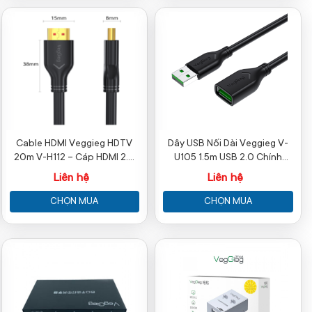
Cable HDMI Veggieg HDTV
Dây USB Nối Dài Veggieg V-
20m V-H112 – Cáp HDMI 2.0
U105 1.5m USB 2.0 Chính
4K Chính Hãng
Hãng
Liên hệ
Liên hệ
CHỌN MUA
CHỌN MUA