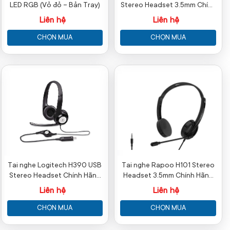
LED RGB (Vỏ đỏ – Bản Tray)
Stereo Headset 3.5mm Chính
Hãng
Liên hệ
Liên hệ
CHỌN MUA
CHỌN MUA
Tai nghe Logitech H390 USB
Tai nghe Rapoo H101 Stereo
Stereo Headset Chính Hãng
Headset 3.5mm Chính Hãng
(Mic chống ồn)
(Có Mic)
Liên hệ
Liên hệ
CHỌN MUA
CHỌN MUA