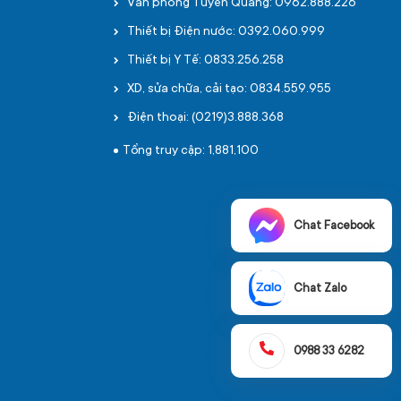
Văn phòng Tuyên Quang: 0962.888.226
Thiết bị Điện nước: 0392.060.999
Thiết bị Y Tế: 0833.256.258
XD, sửa chữa, cải tạo: 0834.559.955
Điện thoại: (0219)3.888.368
Tổng truy cập: 1,881,100
Chat Facebook
Chat Zalo
0988 33 6282