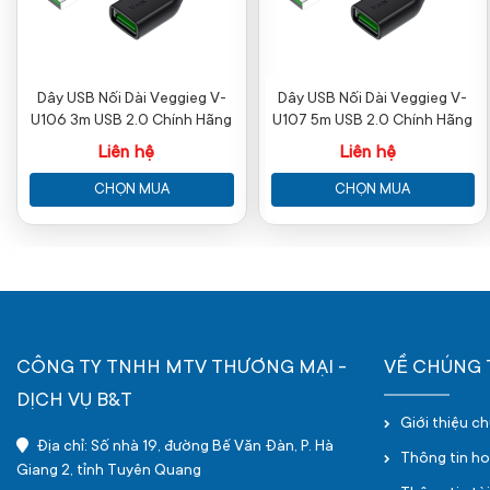
Dây USB Nối Dài Veggieg V-
Dây USB Nối Dài Veggieg V-
U106 3m USB 2.0 Chính Hãng
U107 5m USB 2.0 Chính Hãng
Liên hệ
Liên hệ
CHỌN MUA
CHỌN MUA
CÔNG TY TNHH MTV THƯƠNG MẠI -
VỀ CHÚNG 
DỊCH VỤ B&T
Giới thiệu c
Địa chỉ: Số nhà 19, đường Bế Văn Đàn, P. Hà
Thông tin h
Giang 2, tỉnh Tuyên Quang