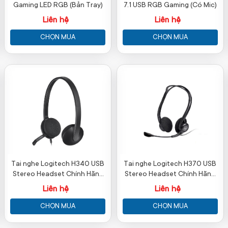
Gaming LED RGB (Bản Tray)
7.1 USB RGB Gaming (Có Mic)
Liên hệ
Liên hệ
CHỌN MUA
CHỌN MUA
Tai nghe Logitech H340 USB
Tai nghe Logitech H370 USB
Stereo Headset Chính Hãng
Stereo Headset Chính Hãng
(Mic chống ồn)
(Mic chống ồn)
Liên hệ
Liên hệ
CHỌN MUA
CHỌN MUA