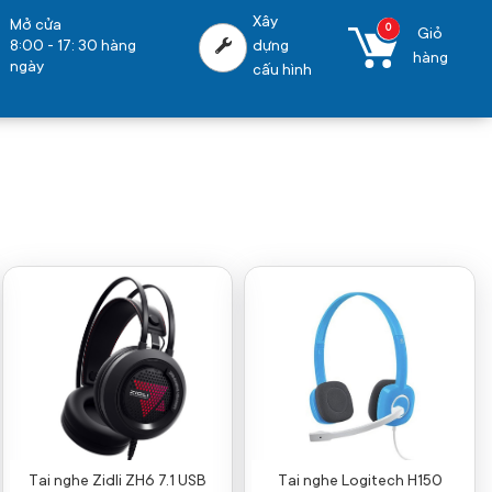
Xây
Mở cửa
0
Giỏ
8:00 - 17: 30 hàng
dựng
hàng
ngày
cấu hình
Tai nghe Zidli ZH6 7.1 USB
Tai nghe Logitech H150