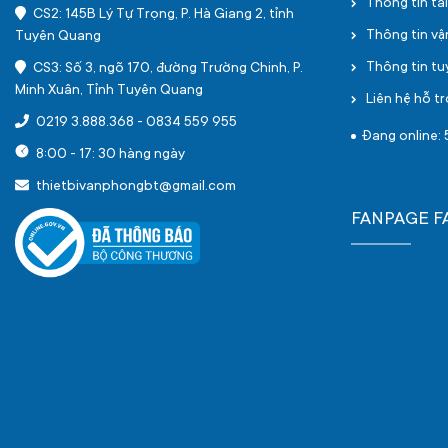
Thông tin tà
CS2: 145B Lý Tự Trọng, P. Hà Giang 2, tỉnh
Thông tin v
Tuyên Quang
Thông tin t
CS3: Số 3, ngõ 170, đường Trường Chinh, P.
Minh Xuân, Tỉnh Tuyên Quang
Liên hệ hỗ tr
0219 3.888.368
-
0834 559 955
Đang online: 
8:00 - 17: 30 hàng ngày
thietbivanphongbt@gmail.com
FANPAGE 