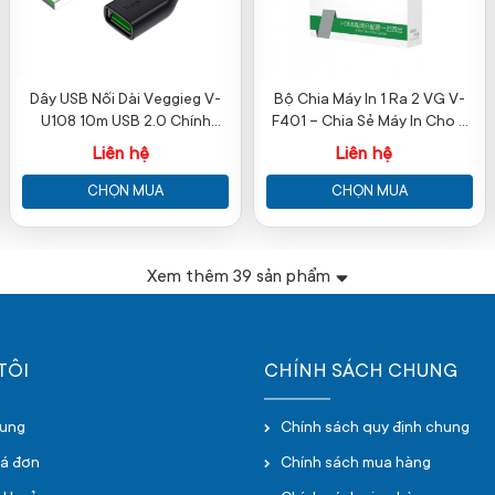
Dây USB Nối Dài Veggieg V-
Bộ Chia Máy In 1 Ra 2 VG V-
U108 10m USB 2.0 Chính
F401 – Chia Sẻ Máy In Cho 2
Hãng
Máy Tính
Liên hệ
Liên hệ
CHỌN MUA
CHỌN MUA
Xem thêm
39
sản phẩm
TÔI
CHÍNH SÁCH CHUNG
hung
Chính sách quy định chung
oá đơn
Chính sách mua hàng