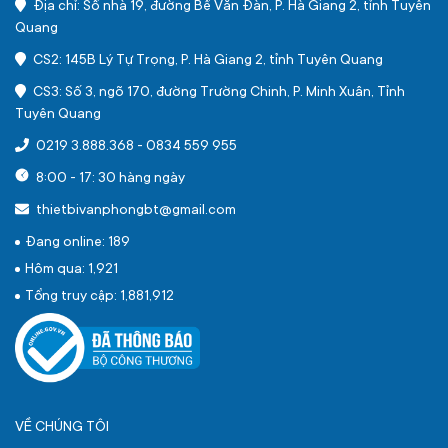
Địa chỉ: Số nhà 19, đường Bế Văn Đàn, P. Hà Giang 2, tỉnh Tuyên
Quang
CS2: 145B Lý Tự Trọng, P. Hà Giang 2, tỉnh Tuyên Quang
CS3: Số 3, ngõ 170, đường Trường Chinh, P. Minh Xuân, Tỉnh
Tuyên Quang
0219 3.888.368
-
0834 559 955
8:00 - 17: 30 hàng ngày
thietbivanphongbt@gmail.com
Đang online: 189
Hôm qua: 1,921
Tổng truy cập: 1,881,912
VỀ CHÚNG TÔI