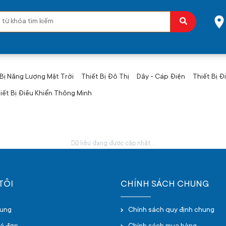
 Bị Năng Lượng Mặt Trời
Thiết Bị Đô Thị
Dây - Cáp Điện
Thiết Bị Đ
iết Bị Điều Khiển Thông Minh
Dữ liệu đang được cập nhật...
TÔI
CHÍNH SÁCH CHUNG
hung
Chính sách quy định chung