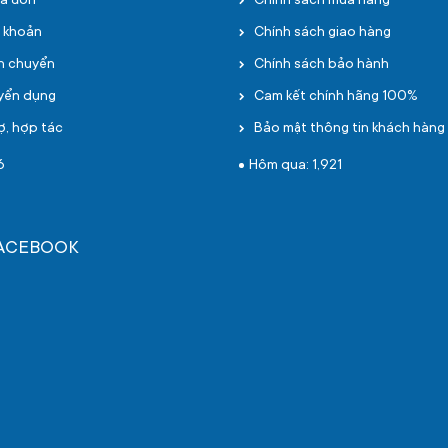
oá đơn
Chính sách mua hàng
i khoản
Chính sách giao hàng
ận chuyển
Chính sách bảo hành
uyển dụng
Cam kết chính hãng 100%
ợ, hợp tác
Bảo mật thông tin khách hàng
6
Hôm qua: 1,921
FACEBOOK