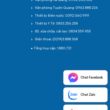
Văn phòng Hà Giang: 0902.006.568
Văn phòng Tuyên Quang: 0962.888.226
Thiết bị Điện nước: 0392.060.999
Thiết bị Y Tế: 0833.256.258
XD, sửa chữa, cải tạo: 0834.559.955
Điện thoại: (0219)3.888.368
Tổng truy cập: 1,880,731
Chat Facebook
Chat Zalo