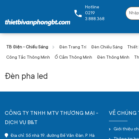
Hotline
0219
3.888.368
TB Điện - Chiếu Sáng
Đèn Trang Trí
Đèn Chiếu Sáng
Thiết
Công Tắc Thông Minh
Ổ Cắm Thông Minh
Đèn Thông Minh
Th
Đèn pha led
CÔNG TY TNHH MTV THƯƠNG MẠI -
VỀ CHÚNG 
DỊCH VỤ B&T
Giới thiệu c
Địa chỉ: Số nhà 19, đường Bế Văn Đàn, P. Hà