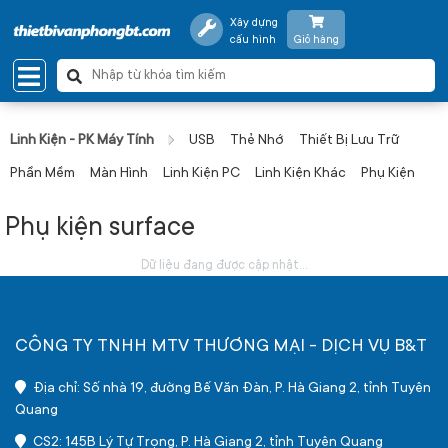
Xây dựng
cấu hình
Giỏ hàng
Linh Kiện - PK Máy Tính
USB
Thẻ Nhớ
Thiết Bị Lưu Trữ
Phần Mềm
Màn Hình
Linh Kiện PC
Linh Kiện Khác
Phụ Kiện
Phụ kiện surface
Dữ liệu đang được cập nhật...
CÔNG TY TNHH MTV THƯƠNG MẠI - DỊCH VỤ B&T
Địa chỉ: Số nhà 19, đường Bế Văn Đàn, P. Hà Giang 2, tỉnh Tuyên
Quang
CS2: 145B Lý Tự Trọng, P. Hà Giang 2, tỉnh Tuyên Quang