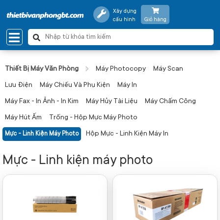
Xây dựng
cấu hình
Giỏ hàng
Thiết Bị Máy Văn Phòng
Máy Photocopy
Máy Scan
Lưu Điện
Máy Chiếu Và Phụ Kiện
Máy In
Máy Fax - In Ảnh - In Kim
Máy Hủy Tài Liệu
Máy Chấm Công
Máy Hút Ấm
Trống - Hộp Mực Máy Photo
Hộp Mực - Linh Kiện Máy In
Mực - Linh Kiện Máy Photo
Mực - Linh kiện máy photo