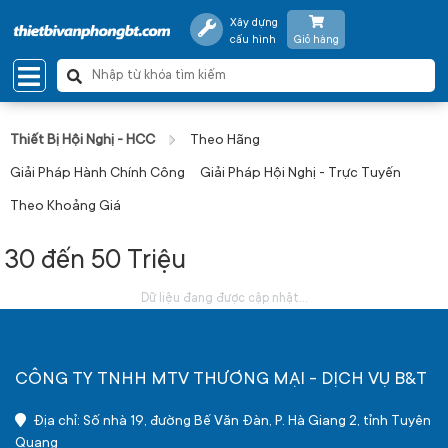
Xây dựng
cấu hình
Giỏ hàng
Thiết Bị Hội Nghị - HCC
Theo Hãng
Giải Pháp Hành Chính Công
Giải Pháp Hội Nghị - Trực Tuyến
Theo Khoảng Giá
30 đến 50 Triệu
Dữ liệu đang được cập nhật...
CÔNG TY TNHH MTV THƯƠNG MẠI - DỊCH VỤ B&T
Địa chỉ: Số nhà 19, đường Bế Văn Đàn, P. Hà Giang 2, tỉnh Tuyên
Quang