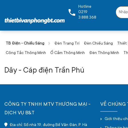
Hotline
0219
3.888.368
TB Điện - Chiếu Sáng
Đèn Trang Trí
Đèn Chiếu Sáng
Thiết
Công Tắc Thông Minh
Ổ Cắm Thông Minh
Đèn Thông Minh
Th
Dây - Cáp điện Trần Phú
CÔNG TY TNHH MTV THƯƠNG MẠI -
VỀ CHÚNG 
DỊCH VỤ B&T
Giới thiệu c
Địa chỉ: Số nhà 19, đường Bế Văn Đàn, P. Hà