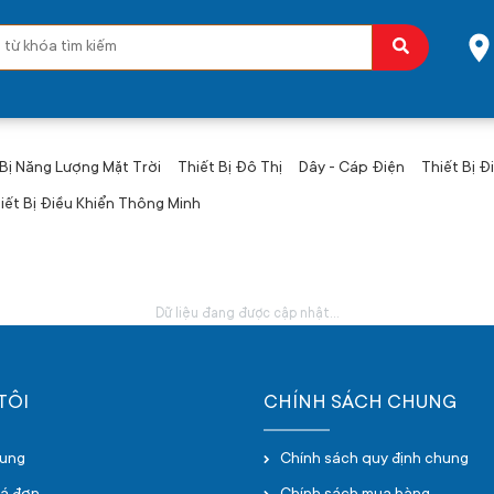
 Bị Năng Lượng Mặt Trời
Thiết Bị Đô Thị
Dây - Cáp Điện
Thiết Bị Đ
iết Bị Điều Khiển Thông Minh
Dữ liệu đang được cập nhật...
TÔI
CHÍNH SÁCH CHUNG
hung
Chính sách quy định chung