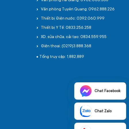
Văn phòng Hà Giang: 0902.006.568
Văn phòng Tuyên Quang: 0962.888.226
Thiết bị Điện nước: 0392.060.999
Thiết bị Y Tế: 0833.256.258
XD, sửa chữa, cải tạo: 0834.559.955
Điện thoại: (0219)3.888.368
Tổng truy cập: 1,882,889
Chat Facebook
Chat Zalo