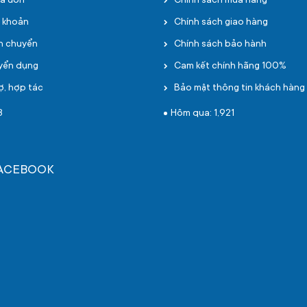
oá đơn
Chính sách mua hàng
i khoản
Chính sách giao hàng
ận chuyển
Chính sách bảo hành
uyển dụng
Cam kết chính hãng 100%
ợ, hợp tác
Bảo mật thông tin khách hàng
3
Hôm qua: 1,921
FACEBOOK