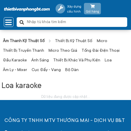
Xây dựng
cấu hình
Giỏ hàng
Âm Thanh Kỹ Thuật Số
Thiết Bị Kỹ Thuật Số
Micro
Thiết Bị Truyền Thanh
Micro Theo Giá
Tổng Đài Điện Thoại
Đầu Karaoke
Ánh Sáng
Thiết Bị Khác Và Phụ Kiện
Loa
Âm Ly - Mixer
Cục Đẩy - Vang
Bộ Dàn
Loa karaoke
Dữ liệu đang được cập nhật...
CÔNG TY TNHH MTV THƯƠNG MẠI - DỊCH VỤ B&T