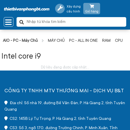
Xây dựng
cấu hình
Giỏ hàng
AIO - PC - Máy Chủ
MÁY CHỦ
PC - ALL IN ONE
RAM
CPU
Intel core i9
Dữ liệu đang được cập nhật...
CÔNG TY TNHH MTV THƯƠNG MẠI - DỊCH VỤ B&T
Địa chỉ: Số nhà 19, đường Bế Văn Đàn, P. Hà Giang 2, tỉnh Tuyên
Quang
CS2: 145B Lý Tự Trọng, P. Hà Giang 2, tỉnh Tuyên Quang
CS3: Số 3, ngõ 170, đường Trường Chinh, P. Minh Xuân, Tỉnh