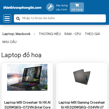
Xây dựng
cấu hình
Giỏ hàng
Laptop, Macbook
THƯƠNG HIỆU
RAM - CPU
THEO GIÁ
NHU CẦU
Laptop đồ hoạ
Laptop MSI Crosshair 16 HX AI
Laptop MSI Gaming Crosshair
D2XWGKG-072VN (Intel Core
16 HX D2XWGKG-034VN U7