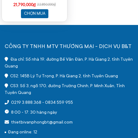
512GB | 14 inch WUXGA | Intel
21,790,000₫
22,850,000₫
Graphics | NoOS | Đen)
CHỌN MUA
CÔNG TY TNHH MTV THƯƠNG MẠI - DỊCH VỤ B&T
Địa chỉ: Số nhà 19, đường Bế Văn Đàn, P. Hà Giang 2, tỉnh Tuyên
Quang
CS2: 145B Lý Tự Trọng, P. Hà Giang 2, tỉnh Tuyên Quang
CS3: Số 3, ngõ 170, đường Trường Chinh, P. Minh Xuân, Tỉnh
Tuyên Quang
0219 3.888.368
-
0834 559 955
8:00 - 17: 30 hàng ngày
thietbivanphongbt@gmail.com
Đang online: 12