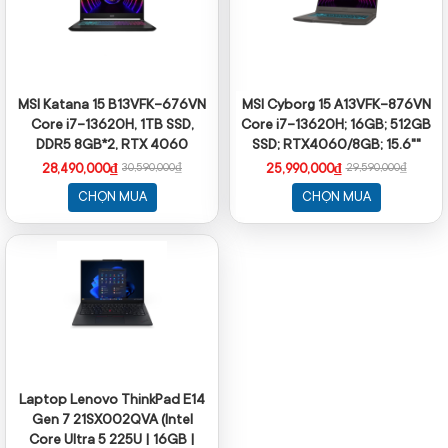
MSI Katana 15 B13VFK-676VN
MSI Cyborg 15 A13VFK-876VN
Core i7-13620H, 1TB SSD,
Core i7-13620H; 16GB; 512GB
DDR5 8GB*2, RTX 4060
SSD; RTX4060/8GB; 15.6""
GDDR6 8GB, 15.6" FHD 144Hz,
FHD 144Hz; Win11; Đen
28,490,000₫
25,990,000₫
30,590,000₫
29,590,000₫
Win11, màu đen
CHỌN MUA
CHỌN MUA
Laptop Lenovo ThinkPad E14
Gen 7 21SX002QVA (Intel
Core Ultra 5 225U | 16GB |