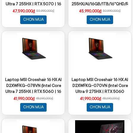
Ultra 7 255HX | RTX 5070 | 16
255HX/AI/16GB/1TB/16"QHD/RT
inch QHD + | 32GB | 1TB | Win
5070 8GB/Win11
47,590,000₫
45,990,000₫
55,990,000₫
50,990,000₫
11 | Xám)
CHỌN MUA
CHỌN MUA
Laptop MSI Crosshair 16 HX AI
Laptop MSI Crosshair 16 HX AI
D2XWFKG-078VN (Intel Core
D2XWFKG-070VN (Intel Core
Ultra 7 255HX | RTX 5060 | 16
Ultra 9 275HX | RTX 5060
inch QHD + 240Hz | 32GB |
8GB | 16 inch QHD+ 240Hz |
41,990,000₫
41,990,000₫
48,690,000₫
48,690,000₫
1TB | Win 11 | Xám)
16GB | 1TB | Win 11 | Xám)
CHỌN MUA
CHỌN MUA