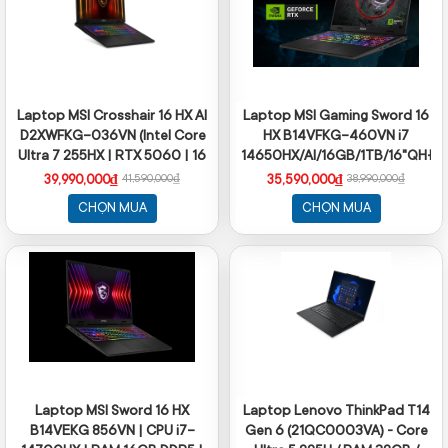
Laptop MSI Crosshair 16 HX AI
Laptop MSI Gaming Sword 16
D2XWFKG-036VN (Intel Core
HX B14VFKG-460VN i7
Ultra 7 255HX | RTX 5060 | 16
14650HX/AI/16GB/1TB/16"QHĐ
inch QHD+ 240Hz | 16GB |
8GB/Win11
39,990,000₫
35,590,000₫
41,590,000₫
38,990,000₫
1TB | Win 11 | Xám)
CHỌN MUA
CHỌN MUA
Laptop MSI Sword 16 HX
Laptop Lenovo ThinkPad T14
B14VEKG 856VN | CPU i7-
Gen 6 (21QC0003VA) - Core