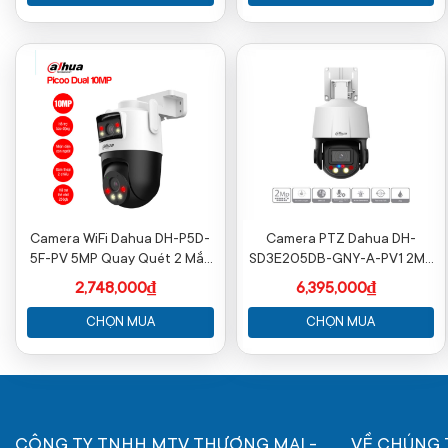
Camera WiFi Dahua DH-P5D-
Camera PTZ Dahua DH-
5F-PV 5MP Quay Quét 2 Mắt
SD3E205DB-GNY-A-PV1 2MP
Full Color
zoom 5X AI ngoài trời
2,748,000₫
6,395,000₫
CHỌN MUA
CHỌN MUA
CÔNG TY TNHH MTV THƯƠNG MẠI -
VỀ CHÚNG 