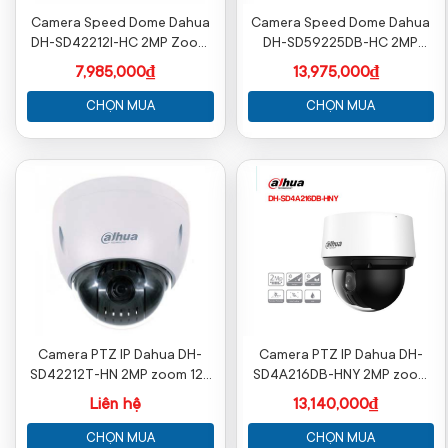
Camera Speed Dome Dahua
Camera Speed Dome Dahua
DH-SD42212I-HC 2MP Zoom
DH-SD59225DB-HC 2MP
12X chính hãng
Zoom 25X chính hãng
7,985,000₫
13,975,000₫
CHỌN MUA
CHỌN MUA
Camera PTZ IP Dahua DH-
Camera PTZ IP Dahua DH-
SD42212T-HN 2MP zoom 12X
SD4A216DB-HNY 2MP zoom
nhận diện khuôn mặt
16X AI ngoài trời
Liên hệ
13,140,000₫
CHỌN MUA
CHỌN MUA