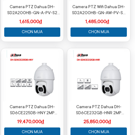
Camera PTZ Dahua DH-
Camera PTZ Wifi Dahua DH-
SD2A200HB-GN-A-PV-S2
SD2A200HB-GN-AW-PV-S2
2MP ngoài trời, quay quét AI
2MP ngoài trời, quay quét AI
1,615,000₫
1,485,000₫
CHỌN MUA
CHỌN MUA
Camera PTZ Dahua DH-
Camera PTZ Dahua DH-
SD6CE225DB-HNY 2MP
SD6CE232GB-HNR 2MP
Zoom 25x Hồng Ngoại Ngoài
Zoom 32x Hồng Ngoại
19,470,000₫
25,850,000₫
Trời
WizSense
CHỌN MUA
CHỌN MUA