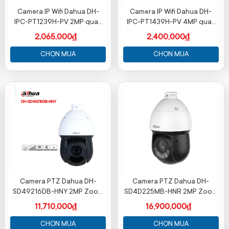
Camera IP Wifi Dahua DH-
Camera IP Wifi Dahua DH-
IPC-PT1239H-PV 2MP quay
IPC-PT1439H-PV 4MP quay
quét, đàm thoại
quét, đàm thoại
2,065,000₫
2,400,000₫
CHỌN MUA
CHỌN MUA
Camera PTZ Dahua DH-
Camera PTZ Dahua DH-
SD49216DB-HNY 2MP Zoom
SD4D225MB-HNR 2MP Zoom
16x Starlight
25x Starlight WizSense
11,710,000₫
16,900,000₫
CHỌN MUA
CHỌN MUA