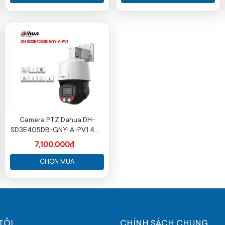
Camera PTZ Dahua DH-
SD3E405DB-GNY-A-PV1 4MP
zoom 5X AI ngoài trời
7,100,000₫
CHỌN MUA
TÔI
CHÍNH SÁCH CHUNG