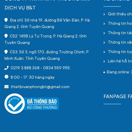
DỊCH VỤ B&T
Giới thiệu c
Địa chỉ: Số nhà 19, đường Bế Văn Đàn, P. Hà
Thông tin h
Giang 2, tỉnh Tuyên Quang
Thông tin tà
CS2: 145B Lý Tự Trọng, P. Hà Giang 2, tỉnh
Thông tin v
Tuyên Quang
Thông tin t
CS3: Số 3, ngõ 170, đường Trường Chinh, P.
Minh Xuân, Tỉnh Tuyên Quang
Liên hệ hỗ tr
0219 3.888.368
-
0834 559 955
Đang online: 
8:00 - 17: 30 hàng ngày
thietbivanphongbt@gmail.com
FANPAGE 