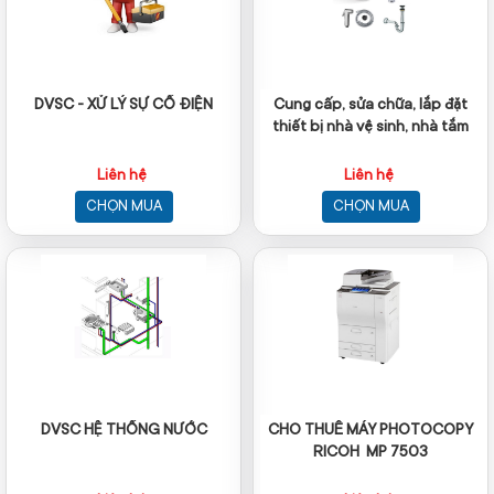
DVSC - XỬ LÝ SỰ CỐ ĐIỆN
Cung cấp, sửa chữa, lắp đặt
thiết bị nhà vệ sinh, nhà tắm
Liên hệ
Liên hệ
CHỌN MUA
CHỌN MUA
DVSC HỆ THỐNG NƯỚC
CHO THUÊ MÁY PHOTOCOPY
RICOH MP 7503