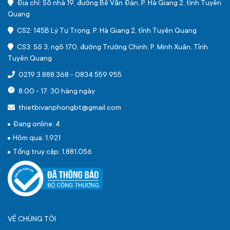
Địa chỉ: Số nhà 19, đường Bế Văn Đàn, P. Hà Giang 2, tỉnh Tuyên
Quang
CS2: 145B Lý Tự Trọng, P. Hà Giang 2, tỉnh Tuyên Quang
CS3: Số 3, ngõ 170, đường Trường Chinh, P. Minh Xuân, Tỉnh
Tuyên Quang
0219 3.888.368
-
0834 559 955
8:00 - 17: 30 hàng ngày
thietbivanphongbt@gmail.com
Đang online: 4
Hôm qua: 1,921
Tổng truy cập: 1,881,056
VỀ CHÚNG TÔI