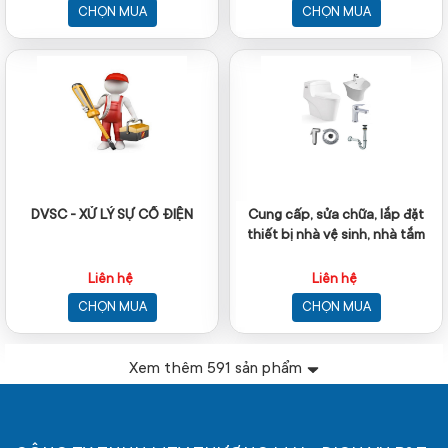
CHỌN MUA
CHỌN MUA
DVSC - XỬ LÝ SỰ CỐ ĐIỆN
Cung cấp, sửa chữa, lắp đặt
thiết bị nhà vệ sinh, nhà tắm
Liên hệ
Liên hệ
CHỌN MUA
CHỌN MUA
Xem thêm
591
sản phẩm