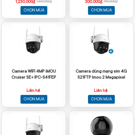
1,230,000₫
300,000₫
1,300,000₫
450,000₫
CHỌN MUA
CHỌN MUA
Camera WIFI 4MP iMOU
Camera dùng mạng sim 4G
Cruiser SE+ IPC-S41FEP
S21FTP Imou 2 Megapixel
Liên hệ
Liên hệ
CHỌN MUA
CHỌN MUA