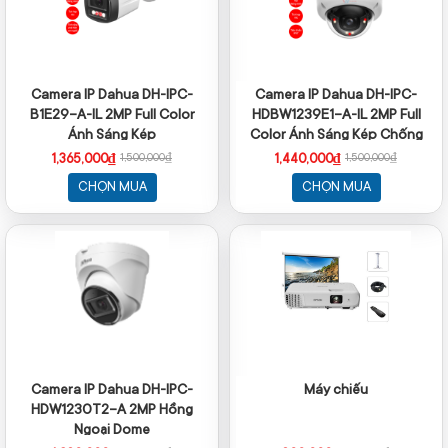
Camera IP Dahua DH-IPC-
Camera IP Dahua DH-IPC-
B1E29-A-IL 2MP Full Color
HDBW1239E1-A-IL 2MP Full
Ánh Sáng Kép
Color Ánh Sáng Kép Chống
Va Đập
1,365,000₫
1,440,000₫
1,500,000₫
1,500,000₫
CHỌN MUA
CHỌN MUA
Camera IP Dahua DH-IPC-
Máy chiếu
HDW1230T2-A 2MP Hồng
Ngoại Dome