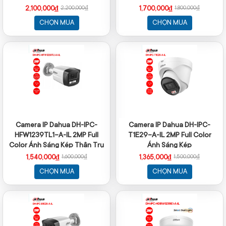
2,100,000₫
1,700,000₫
2,200,000₫
1,800,000₫
CHỌN MUA
CHỌN MUA
Camera IP Dahua DH-IPC-
Camera IP Dahua DH-IPC-
HFW1239TL1-A-IL 2MP Full
T1E29-A-IL 2MP Full Color
Color Ánh Sáng Kép Thân Trụ
Ánh Sáng Kép
1,540,000₫
1,365,000₫
1,600,000₫
1,500,000₫
CHỌN MUA
CHỌN MUA