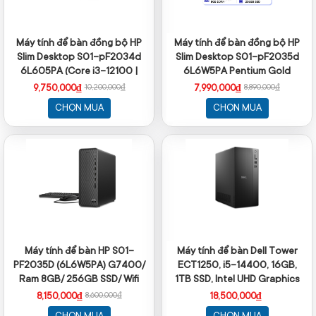
Máy tính để bàn đồng bộ HP
Máy tính để bàn đồng bộ HP
Slim Desktop S01-pF2034d
Slim Desktop S01-pF2035d
6L605PA (Core i3-12100 |
6L6W5PA Pentium Gold
8GB | 256GB | Intel UHD | Win
G7400 | 8GB | 256 GB | Intel
9,750,000₫
7,990,000₫
10,200,000₫
8,890,000₫
11 | Đen)
UHD | Win 11 | Đen
CHỌN MUA
CHỌN MUA
Máy tính để bàn HP S01-
Máy tính để bàn Dell Tower
PF2035D (6L6W5PA) G7400/
ECT1250, i5-14400, 16GB,
Ram 8GB/ 256GB SSD/ Wifi
1TB SSD, Intel UHD Graphics
/Bluetooth /Keyboard
770, ax+BT, KB, M, McAfee LS,
8,150,000₫
18,500,000₫
8,600,000₫
/Mouse / Windows 11 Home /
Win 11 Home, 1Y WTY