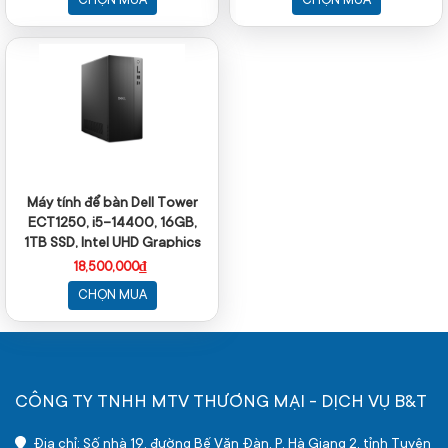
CHỌN MUA
CHỌN MUA
1Y WTY
Máy tính để bàn Dell Tower
ECT1250, i5-14400, 16GB,
1TB SSD, Intel UHD Graphics
770, ax+BT, KB, M, McAfee LS,
18,500,000₫
Win 11 Home, 1Y WTY
CHỌN MUA
CÔNG TY TNHH MTV THƯƠNG MẠI - DỊCH VỤ B&T
Địa chỉ: Số nhà 19, đường Bế Văn Đàn, P. Hà Giang 2, tỉnh Tuyên