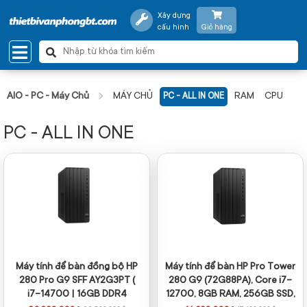
Xây dựng
cấu hình
Giỏ hàng
AIO - PC - Máy Chủ
MÁY CHỦ
RAM
CPU
PC - ALL IN ONE
PC - ALL IN ONE
Máy tính để bàn đồng bộ HP
Máy tính để bàn HP Pro Tower
280 Pro G9 SFF AY2G3PT (
280 G9 (72G88PA), Core i7-
i7-14700 | 16GB DDR4
12700, 8GB RAM, 256GB SSD,