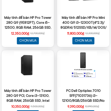
Máy tính để bàn HP Pro Tower
Máy tính để bàn HP Pro Mini
280 G9 (9E812PT), Core i5-
400 G9 i3-12300T(4*2.3)/
12500, 8GB RAM, 256GB SSD,
8GDR4/ 512SSD/ KB/ M/ DOS/
Intel Graphics, Wlan ac+BT,
3Y/ ĐEN
12,350,000₫
11,800,000₫
12,700,000₫
12,300,000₫
USB Keyboard & Mouse, Win11
CHỌN MUA
CHỌN MUA
Home 64, 1Y WTY
Máy tính để bàn HP Pro Tower
PC Dell Optiplex 7010
280 G9 PCI, Core i3-13100,
SFF(71031736) i3-
8GB RAM, 256GB SSD, Intel
12100/8GB/256GB SSD/No
Graphics, Wlan ac+BT,
OS/1YW
10,350,000₫
9,390,000₫
11,500,000₫
10,990,000₫