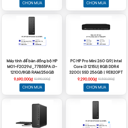
Keyboard, Mouse, Win 11
CHỌN MUA
CHỌN MUA
Home 64,1Y WTY_B91LVAT
Máy tính để bàn đồng bộ HP
PC HP Pro Mini 260 G9| Intel
M01-F2029d _ 77B55PA i3-
Core i3 1215U| 8GB DDR4
12100/8GB RAM/256GB
3200| SSD 256GB | 9E820PT
SSD/WL+BT/K+M/Win 11
9,690,000₫
9,290,000₫
10,990,000₫
10,500,000₫
CHỌN MUA
CHỌN MUA