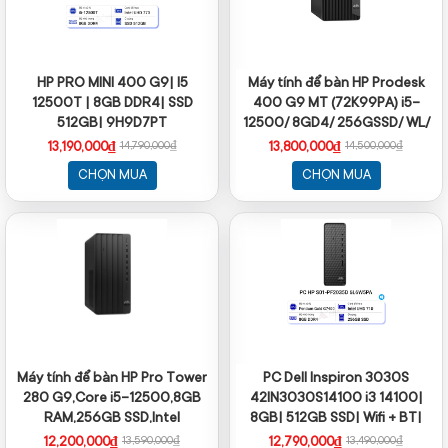
HP PRO MINI 400 G9| I5
Máy tính để bàn HP Prodesk
12500T | 8GB DDR4| SSD
400 G9 MT (72K99PA) i5-
512GB| 9H9D7PT
12500/ 8GD4/ 256GSSD/ WL/
BT/ KB/ M/ W11SL
13,190,000₫
13,800,000₫
14,790,000₫
14,500,000₫
CHỌN MUA
CHỌN MUA
Máy tính để bàn HP Pro Tower
PC Dell Inspiron 3030S
280 G9,Core i5-12500,8GB
42IN3030S14100 i3 14100|
RAM,256GB SSD,Intel
8GB| 512GB SSD| Wifi + BT|
Graphics,Wlan ac+BT,USB
Key + Mouse| Win11/ 2Y
12,200,000₫
12,790,000₫
13,590,000₫
13,490,000₫