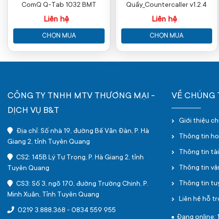
ComQ Q-Tab 1032 BMT
Quầy_Countercaller v1.2.4
Liên hệ
Liên hệ
CHỌN MUA
CHỌN MUA
CÔNG TY TNHH MTV THƯƠNG MẠI -
VỀ CHÚNG 
DỊCH VỤ B&T
Giới thiệu c
Địa chỉ: Số nhà 19, đường Bế Văn Đàn, P. Hà
Thông tin h
Giang 2, tỉnh Tuyên Quang
Thông tin tà
CS2: 145B Lý Tự Trọng, P. Hà Giang 2, tỉnh
Thông tin v
Tuyên Quang
Thông tin t
CS3: Số 3, ngõ 170, đường Trường Chinh, P.
Minh Xuân, Tỉnh Tuyên Quang
Liên hệ hỗ tr
0219 3.888.368
-
0834 559 955
Đang online: 