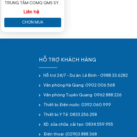
TRUNG TÂM COMQ QMS SYS
BackOffice
Liên hệ
CHỌN MUA
HỖ TRỢ KHÁCH HÀNG
Hỗ trợ 24/7 - Dự án: Lê Bình - 0988.33.6282
Văn phòng Hà Giang: 0902.006.568
Văn phòng Tuyên Quang: 0962.888.226
Thiết bị Điện nước: 0392.060.999
Thiết bị Y Tế: 0833.256.258
XD, sửa chữa, cải tạo: 0834.559.955
Điện thoại: (0219)3.888.368