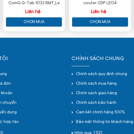
ComQ Q-Tab 1032 BMT_Le
couter CDP LE04
Liên hệ
Liên hệ
CHỌN MUA
CHỌN MUA
TÔI
CHÍNH SÁCH CHUNG
hung
Chính sách quy định chung
oá đơn
Chính sách mua hàng
i khoản
Chính sách giao hàng
ận chuyển
Chính sách bảo hành
uyển dụng
Cam kết chính hãng 100%
ợ, hợp tác
Bảo mật thông tin khách hàng
10
Hôm qua: 1,921