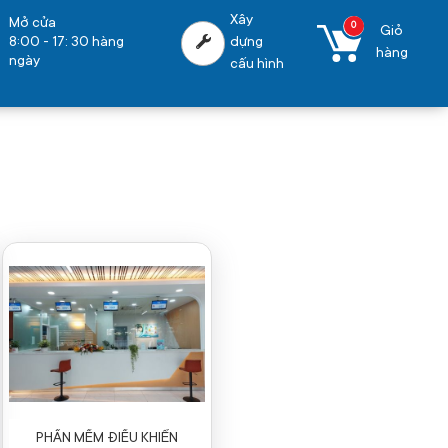
Xây
Mở cửa
0
Giỏ
8:00 - 17: 30 hàng
dựng
hàng
ngày
cấu hình
PHẦN MỀM ĐIỀU KHIỂN