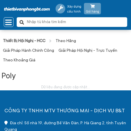
Xây dựng
cấu hình
Giỏ hàng
Thiết Bị Hội Nghị - HCC
Theo Hãng
Giải Pháp Hành Chính Công
Giải Pháp Hội Nghị - Trực Tuyến
Theo Khoảng Giá
Poly
Dữ liệu đang được cập nhật...
CÔNG TY TNHH MTV THƯƠNG MẠI - DỊCH VỤ B&T
Địa chỉ: Số nhà 19, đường Bế Văn Đàn, P. Hà Giang 2, tỉnh Tuyên
Quang