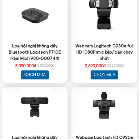
Loa hội nghị không dây
Webcam Logitech C930e full
Bluetooth Logitech P710E
HD 1080P/mic kép/ bán chạy
(kèm Mic) (980-000744)
nhất
3,090,000₫
2,690,000₫
3,500,000₫
3,350,000₫
CHỌN MUA
CHỌN MUA
Loa hội nghị không dây
Webcam Logitech HD C920e