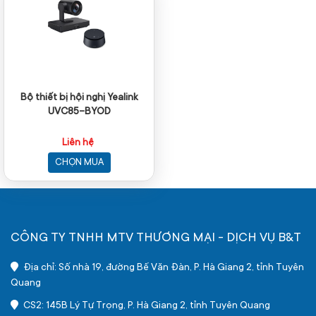
Bộ thiết bị hội nghị Yealink
UVC85-BYOD
Liên hệ
CHỌN MUA
CÔNG TY TNHH MTV THƯƠNG MẠI - DỊCH VỤ B&T
Địa chỉ: Số nhà 19, đường Bế Văn Đàn, P. Hà Giang 2, tỉnh Tuyên
Quang
CS2: 145B Lý Tự Trọng, P. Hà Giang 2, tỉnh Tuyên Quang