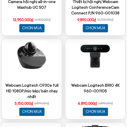
Camera hội nghị all-in-one
Thiết bị hội nghị Webcam
Maxhub UC S07
Logitech ConferenceCam
Connect P/N 960-001038
13,950,000₫
9,890,000₫
16,900,000₫
13,700,000₫
CHỌN MUA
CHỌN MUA
Webcam Logitech C930e full
Webcam Logitech BRIO 4K
HD 1080P/mic kép/ bán chạy
960-001105
nhất
5,150,000₫
4,890,000₫
6,899,000₫
6,899,000₫
CHỌN MUA
CHỌN MUA