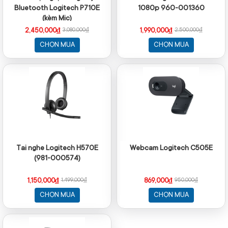
Bluetooth Logitech P710E
1080p 960-001360
(kèm Mic)
2,450,000₫
1,990,000₫
3,080,000₫
2,500,000₫
CHỌN MUA
CHỌN MUA
Tai nghe Logitech H570E
Webcam Logitech C505E
(981-000574)
1,150,000₫
869,000₫
1,499,000₫
950,000₫
CHỌN MUA
CHỌN MUA