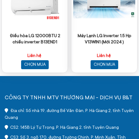
Điều hòa LG 12000BTU 2
Máy Lạnh LG Inverter 1.5 Hp
chiều inverter B13END1
V13WIN1 (Mới 2024 )
Liên hệ
Liên hệ
CHỌN MUA
CHỌN MUA
CÔNG TY TNHH MTV THƯƠNG MẠI - DỊCH VỤ B&T
Địa chỉ: Số nhà 19, đường Bế Văn Đàn, P. Hà Giang 2, tỉnh Tuyên
Quang
CS2: 145B Lý Tự Trọng, P. Hà Giang 2, tỉnh Tuyên Quang
CS3: Số 3, ngõ 170, đường Trường Chinh, P. Minh Xuân, Tỉnh