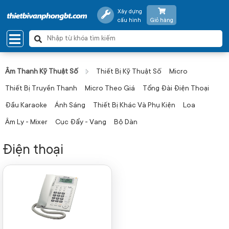
Xây dựng
cấu hình
Giỏ hàng
Âm Thanh Kỹ Thuật Số
Thiết Bị Kỹ Thuật Số
Micro
Thiết Bị Truyền Thanh
Micro Theo Giá
Tổng Đài Điện Thoại
Đầu Karaoke
Ánh Sáng
Thiết Bị Khác Và Phụ Kiện
Loa
Âm Ly - Mixer
Cục Đẩy - Vang
Bộ Dàn
Điện thoại