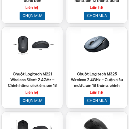
dùng bền
hãng, pin 12 tháng, dùng
mượt
Liên hệ
Liên hệ
CHỌN MUA
CHỌN MUA
Chuột Logitech M221
Chuột Logitech M325
Wireless Silent 2.4GHz –
Wireless 2.4GHz – Cuộn siêu
Chính hãng, click êm, pin 18
mượt, pin 18 tháng, chính
tháng
hãng
Liên hệ
Liên hệ
CHỌN MUA
CHỌN MUA