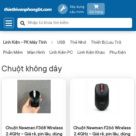
Xây dựng
cấu hình
Giỏ hàng
Linh Kiện - PK Máy Tính
USB
Thẻ Nhớ
Thiết Bị Lưu Trữ
Phần Mềm
Màn Hình
Linh Kiện PC
Linh Kiện Khác
Phụ Kiện
Chuột không dây
Chuột Newmen F368 Wireless
Chuột Newmen F266 Wireless
2.4GHz – Giá rẻ, pin lâu, dùng
2.4GHz – Giá rẻ, pin lâu, dùng