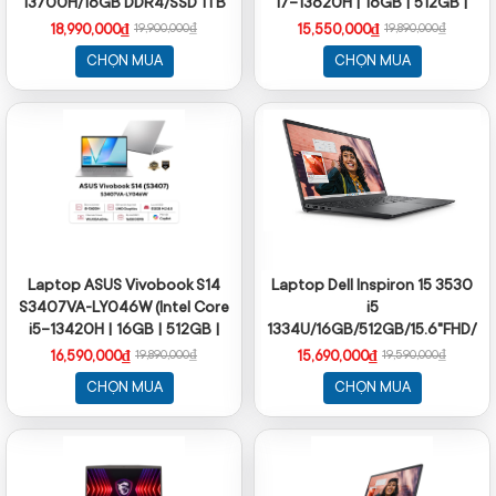
13700H/16GB DDR4/SSD 1TB
i7-13620H | 16GB | 512GB |
PCIe/VGA Onboard/15.6 FHD
Intel UHD | 15.6 inch FHD IPS |
18,990,000₫
15,550,000₫
19,900,000₫
19,890,000₫
IPS/Win11)
Win 11 | Bạc)
CHỌN MUA
CHỌN MUA
Laptop ASUS Vivobook S14
Laptop Dell Inspiron 15 3530
S3407VA-LY046W (Intel Core
i5
i5-13420H | 16GB | 512GB |
1334U/16GB/512GB/15.6"FHD/Win
Intel UHD | 14 inch WUXGA IPS
HS24/OS365
16,590,000₫
15,690,000₫
19,890,000₫
19,590,000₫
60Hz | Win 11 | Bạc)
CHỌN MUA
CHỌN MUA