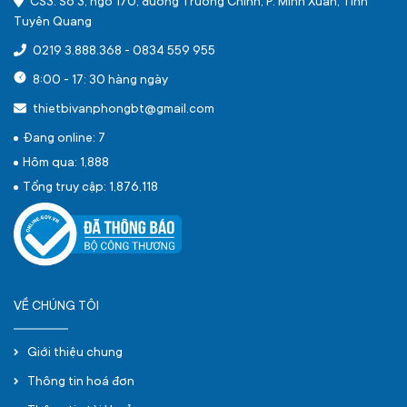
CS3: Số 3, ngõ 170, đường Trường Chinh, P. Minh Xuân, Tỉnh
Tuyên Quang
0219 3.888.368
-
0834 559 955
8:00 - 17: 30 hàng ngày
thietbivanphongbt@gmail.com
Đang online: 7
Hôm qua: 1,888
Tổng truy cập: 1,876,118
VỀ CHÚNG TÔI
Giới thiệu chung
Thông tin hoá đơn