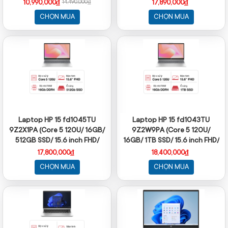
FHD/ Win11/ Silver)
FHD/ Win11/ Silver)
10,990,000₫
17,890,000₫
14,490,000₫
CHỌN MUA
CHỌN MUA
Laptop HP 15 fd1045TU
Laptop HP 15 fd1043TU
9Z2X1PA (Core 5 120U/ 16GB/
9Z2W9PA (Core 5 120U/
512GB SSD/ 15.6 inch FHD/
16GB/ 1TB SSD/ 15.6 inch FHD/
Win11/ Bạc)
Win11/ Bạc)
17,800,000₫
18,400,000₫
CHỌN MUA
CHỌN MUA