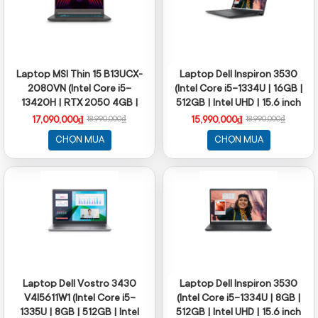
Laptop MSI Thin 15 B13UCX-
Laptop Dell Inspiron 3530
2080VN (Intel Core i5-
(Intel Core i5-1334U | 16GB |
13420H | RTX 2050 4GB |
512GB | Intel UHD | 15.6 inch
15.6 inch FHD IPS 144Hz | 16
FHD 120Hz | Win 11 | Office
17,090,000₫
15,990,000₫
18,990,000₫
18,990,000₫
GB | 512GB | Win 11 | Xám)
HS21 | Đen)
CHỌN MUA
CHỌN MUA
Laptop Dell Vostro 3430
Laptop Dell Inspiron 3530
V4I5611W1 (Intel Core i5-
(Intel Core i5-1334U | 8GB |
1335U | 8GB | 512GB | Intel
512GB | Intel UHD | 15.6 inch