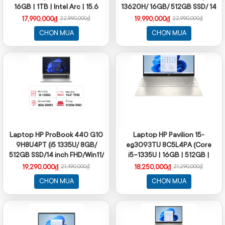
16GB | 1TB | Intel Arc | 15.6
13620H/ 16GB/ 512GB SSD/ 14
inch FHD | Win 11 | Bạc)
inch/ Win 11/ Office/ Grey)
17,990,000₫
19,990,000₫
22,990,000₫
22,990,000₫
CHỌN MUA
CHỌN MUA
Laptop HP ProBook 440 G10
Laptop HP Pavilion 15-
9H8U4PT (i5 1335U/ 8GB/
eg3093TU 8C5L4PA (Core
512GB SSD/14 inch FHD/Win11/
i5-1335U | 16GB | 512GB |
Silver/ Vỏ nhôm)
Intel Iris Xe | 15.6 inch FHD |
19,290,000₫
18,250,000₫
21,490,000₫
21,290,000₫
Windows 11 | Vàng)
CHỌN MUA
CHỌN MUA