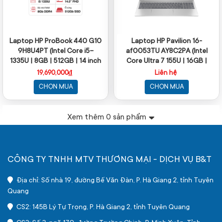
Laptop HP ProBook 440 G10
Laptop HP Pavilion 16-
9H8U4PT (Intel Core i5-
af0053TU AY8C2PA (Intel
1335U | 8GB | 512GB | 14 inch
Core Ultra 7 155U | 16GB |
FHD | Win 11 | Bạc)
512GB | 16 inch IPS | Win 11 |
19,690,000₫
Liên hệ
Bạc)
CHỌN MUA
CHỌN MUA
Xem thêm
0
sản phẩm
CÔNG TY TNHH MTV THƯƠNG MẠI - DỊCH VỤ B&T
Địa chỉ: Số nhà 19, đường Bế Văn Đàn, P. Hà Giang 2, tỉnh Tuyên
Quang
CS2: 145B Lý Tự Trọng, P. Hà Giang 2, tỉnh Tuyên Quang