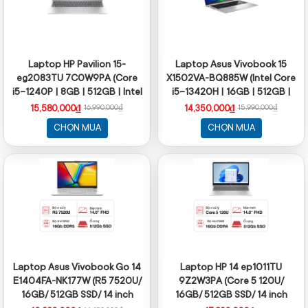
Laptop HP Pavilion 15-
Laptop Asus Vivobook 15
eg2083TU 7C0W9PA (Core
X1502VA-BQ885W (Intel Core
i5-1240P | 8GB | 512GB | Intel
i5-13420H | 16GB | 512GB |
Iris Xe | 15.6 inch FHD IPS | Win
Intel UHD | 15.6 inch FHD IPS |
15,580,000₫
14,350,000₫
16,990,000₫
15,990,000₫
11 | Bạc)
Win 11 | Bạc)
CHỌN MUA
CHỌN MUA
Laptop Asus Vivobook Go 14
Laptop HP 14 ep1011TU
E1404FA-NK177W (R5 7520U/
9Z2W3PA (Core 5 120U/
16GB/ 512GB SSD/ 14 inch
16GB/ 512GB SSD/ 14 inch