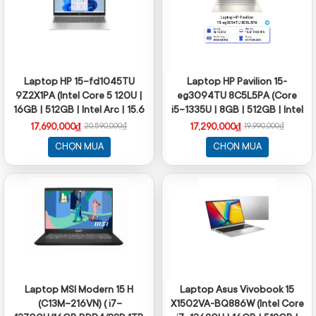
Laptop HP 15-fd1045TU
Laptop HP Pavilion 15-
9Z2X1PA (Intel Core 5 120U |
eg3094TU 8C5L5PA (Core
16GB | 512GB | Intel Arc | 15.6
i5-1335U | 8GB | 512GB | Intel
inch FHD | Win 11 | Bạc)
Iris Xe | 15.6 inch FHD |
17,690,000₫
17,290,000₫
20,590,000₫
19,990,000₫
Windows 11 | Vàng)
CHỌN MUA
CHỌN MUA
Laptop MSI Modern 15 H
Laptop Asus Vivobook 15
(C13M-216VN) ( i7-
X1502VA-BQ886W (Intel Core