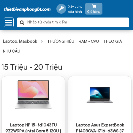
Xây dựng
cấu hình
Giỏ hàng
Laptop, Macbook
THƯƠNG HIỆU
RAM - CPU
THEO GIÁ
NHU CẦU
15 Triệu - 20 Triệu
Laptop HP 15-fd1043TU
Laptop Asus ExpertBook
9Z2W9PA (Intel Core 5 120U |
P1403CVA-I716-63WS (i7