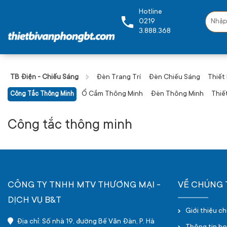
Hotline
0219
3.888.368
TB Điện - Chiếu Sáng
Đèn Trang Trí
Đèn Chiếu Sáng
Thiết
Ổ Cắm Thông Minh
Đèn Thông Minh
Thiế
Công Tắc Thông Minh
Công tắc thông minh
CÔNG TY TNHH MTV THƯƠNG MẠI -
VỀ CHÚNG 
DỊCH VỤ B&T
Giới thiệu c
Địa chỉ: Số nhà 19, đường Bế Văn Đàn, P. Hà