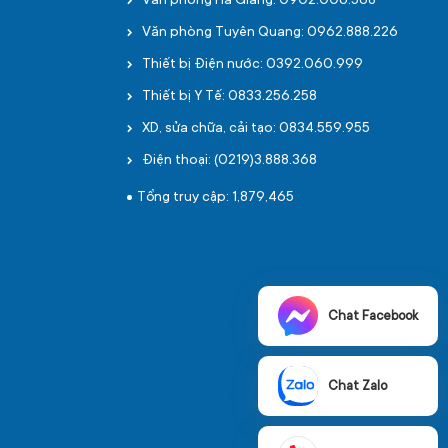
Văn phòng Hà Giang: 0902.006.568
Văn phòng Tuyên Quang: 0962.888.226
Thiết bị Điện nước: 0392.060.999
Thiết bị Y Tế: 0833.256.258
XD, sửa chữa, cải tạo: 0834.559.955
Điện thoại: (0219)3.888.368
Tổng truy cập: 1,879,465
Chat Facebook
Chat Zalo