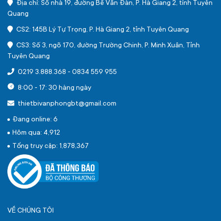
Địa chỉ: Số nhà 19, đường Bế Văn Đàn, P. Hà Giang 2, tỉnh Tuyên
Quang
CS2: 145B Lý Tự Trọng, P. Hà Giang 2, tỉnh Tuyên Quang
CS3: Số 3, ngõ 170, đường Trường Chinh, P. Minh Xuân, Tỉnh
Tuyên Quang
0219 3.888.368
-
0834 559 955
8:00 - 17: 30 hàng ngày
thietbivanphongbt@gmail.com
Đang online: 6
Hôm qua: 4,912
Tổng truy cập: 1,878,367
VỀ CHÚNG TÔI