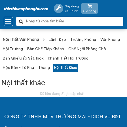
Xây dựng
cấu hình
Giỏ hàng
Nội Thất Văn Phòng
Lãnh Đạo
Trưởng Phòng
Văn Phòng
Hội Trường
Bàn Ghế Tiêp Khách
Ghế Ngồi Phòng Chờ
Bàn Ghế Gấp Sắt, Inox
Khánh Tiết Hội Trường
Hộc Bàn - Tủ Phụ
Thang
Nội Thất Khác
Nội thất khác
Dữ liệu đang được cập nhật...
CÔNG TY TNHH MTV THƯƠNG MẠI - DỊCH VỤ B&T