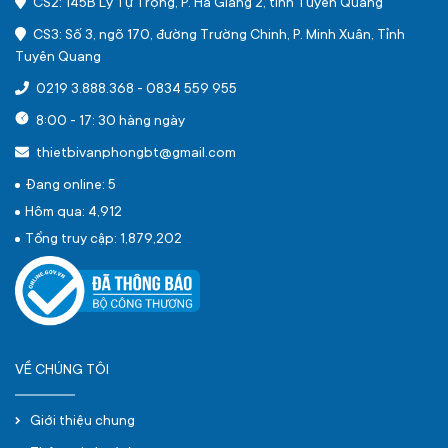
CS2: 145B Lý Tự Trọng, P. Hà Giang 2, tỉnh Tuyên Quang
CS3: Số 3, ngõ 170, đường Trường Chinh, P. Minh Xuân, Tỉnh
Tuyên Quang
0219 3.888.368
-
0834 559 955
8:00 - 17: 30 hàng ngày
thietbivanphongbt@gmail.com
Đang online: 5
Hôm qua: 4,912
Tổng truy cập: 1,879,202
VỀ CHÚNG TÔI
Giới thiệu chung