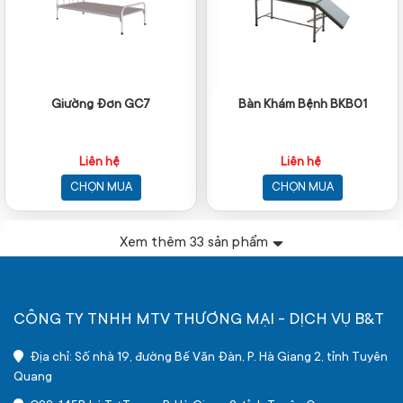
Giường Đơn GC7
Bàn Khám Bệnh BKB01
Liên hệ
Liên hệ
CHỌN MUA
CHỌN MUA
Xem thêm
33
sản phẩm
CÔNG TY TNHH MTV THƯƠNG MẠI - DỊCH VỤ B&T
Địa chỉ: Số nhà 19, đường Bế Văn Đàn, P. Hà Giang 2, tỉnh Tuyên
Quang