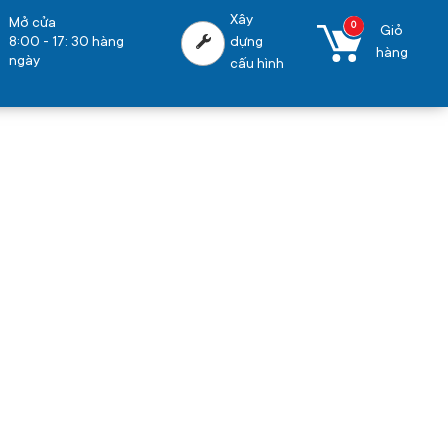
Xây
Mở cửa
0
Giỏ
8:00 - 17: 30 hàng
dựng
hàng
ngày
cấu hình