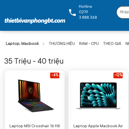
Hotline
0219
3.888.368
Laptop, Macbook
THƯƠNG HIỆU
RAM - CPU
THEO GIÁ
N
35 Triệu - 40 triệu
-4%
-12%
Laptop MSI Crosshair 16 HX
Laptop Apple Macbook Air