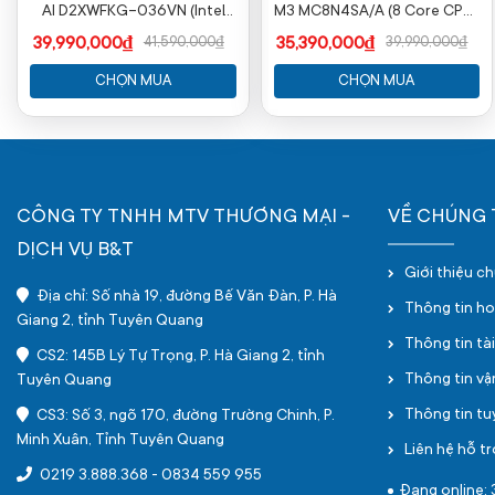
AI D2XWFKG-036VN (Intel
M3 MC8N4SA/A (8 Core CPU/
Core Ultra 7 255HX | RTX
10 core GPU/ 24GB/ 512GB/
39,990,000₫
35,390,000₫
41,590,000₫
39,990,000₫
5060 | 16 inch QHD+ 240Hz |
13.6Inch/ Mac OS/ Silver/ Vỏ
16GB | 1TB | Win 11 | Xám)
nhôm)
CHỌN MUA
CHỌN MUA
CÔNG TY TNHH MTV THƯƠNG MẠI -
VỀ CHÚNG 
DỊCH VỤ B&T
Giới thiệu c
Địa chỉ: Số nhà 19, đường Bế Văn Đàn, P. Hà
Thông tin h
Giang 2, tỉnh Tuyên Quang
Thông tin tà
CS2: 145B Lý Tự Trọng, P. Hà Giang 2, tỉnh
Thông tin v
Tuyên Quang
Thông tin t
CS3: Số 3, ngõ 170, đường Trường Chinh, P.
Minh Xuân, Tỉnh Tuyên Quang
Liên hệ hỗ tr
0219 3.888.368
-
0834 559 955
Đang online: 