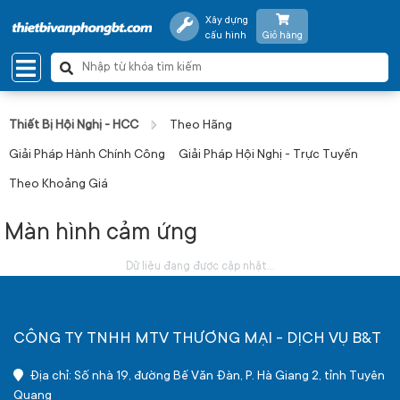
Xây dựng
cấu hình
Giỏ hàng
Thiết Bị Hội Nghị - HCC
Theo Hãng
Giải Pháp Hành Chính Công
Giải Pháp Hội Nghị - Trực Tuyến
Theo Khoảng Giá
Màn hình cảm ứng
Dữ liệu đang được cập nhật...
CÔNG TY TNHH MTV THƯƠNG MẠI - DỊCH VỤ B&T
Địa chỉ: Số nhà 19, đường Bế Văn Đàn, P. Hà Giang 2, tỉnh Tuyên
Quang