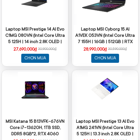
Laptop MSI Prestige 14 AI Evo
Laptop MSI Cyborg 15 AI
C1MG 080VN (Intel Core Ultra
A1VEK 053VN (Intel Core Ultra
5 125H | 14 inch 2.8K OLED |
7 155H | 16GB | 512GB | RTX
32GB | 512GB | Win 11 | Xám)
4050 GDDR6 | 15.6 inch FHD |
27,690,000₫
28,990,000₫
30,900,000₫
30,590,000₫
Windows 11 Home | Black)
CHỌN MUA
CHỌN MUA
MSI Katana 15 B13VFK-676VN
Laptop MSI Prestige 13 AI Evo
Core i7-13620H, 1TB SSD,
A1MG 241VN (Intel Core Ultra
DDR5 8GB*2, RTX 4060
5 125H | 13.3 inch 2.8K OLED |