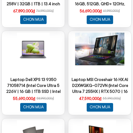
258V | 32GB | 1TB | 13.4 inch
16GB, 512GB, QHD+ 120Hz,
QHD + | Win 11 | Office | Xám)
Cảm ứng, OfficeH24+365,
67,890,000₫
56,690,000₫
76,990,000₫
61,990,000₫
Win11)
CHỌN MUA
CHỌN MUA
Laptop Dell XPS 13 9350
Laptop MSI Crosshair 16 HX AI
71058714 (Intel Core Ultra 5
D2XWGKG-072VN (Intel Core
226V | 16 GB | 1TB SSD | Intel
Ultra 7 255HX | RTX 5070 | 16
Arc | 13.4 inch QHD + | Cảm
inch QHD + | 32GB | 1TB | Win
55,690,000₫
47,590,000₫
58,990,000₫
55,990,000₫
ứng | Win 11 |
11 | Xám)
CHỌN MUA
CHỌN MUA
OfficeHome24+O365)