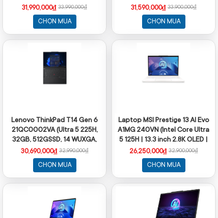
1TB SSD / 14 INCH/ màu đen
OLED/Win11
31,990,000₫
31,590,000₫
33,990,000₫
33,900,000₫
CHỌN MUA
CHỌN MUA
Lenovo ThinkPad T14 Gen 6
Laptop MSI Prestige 13 AI Evo
21QC0002VA (Ultra 5 225H,
A1MG 240VN (Intel Core Ultra
32GB, 512GSSD, 14 WUXGA,
5 125H | 13.3 inch 2.8K OLED |
NoOS, Màu đen)
32GB | 512GB | Win 11 | Trắng)
30,690,000₫
26,250,000₫
32,990,000₫
32,900,000₫
CHỌN MUA
CHỌN MUA