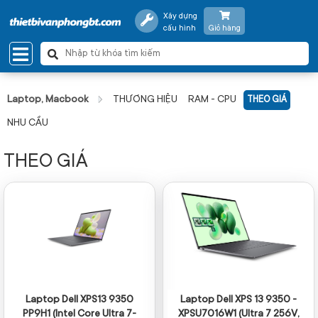
Xây dựng
cấu hình
Giỏ hàng
Laptop, Macbook
THƯƠNG HIỆU
RAM - CPU
THEO GIÁ
NHU CẦU
THEO GIÁ
Laptop Dell XPS13 9350
Laptop Dell XPS 13 9350 -
PP9H1 (Intel Core Ultra 7-
XPSU7016W1 (Ultra 7 256V,