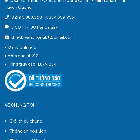
CS3: Số 3, ngõ 170, đường Trường Chinh, P. Minh Xuân, Tỉnh
Tuyên Quang
0219 3.888.368
-
0834 559 955
8:00 - 17: 30 hàng ngày
thietbivanphongbt@gmail.com
Đang online: 5
Hôm qua: 4,912
Tổng truy cập: 1,879,234
VỀ CHÚNG TÔI
Giới thiệu chung
Thông tin hoá đơn