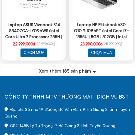
Laptop ASUS Vivobook S14
Laptop HP Elitebook 630
S3407CA-LY096WS (Intel
G10 9J0B6PT (Intel Core i7-
Core Ultra 7 Processor 255H |
1355U | 8GB | 512GB | Intel
16GB | 512GB | Intel UHD | 14
UHD Graphics | 13.3 inch FHD |
22,999,000₫
23,990,000₫
25,990,000₫
25,900,000₫
inch WUXGA IPS | Win 11 |
Win 11 Home | Bạc)
CHỌN MUA
CHỌN MUA
Office | Xám)
Xem thêm
185
sản phẩm
CÔNG TY TNHH MTV THƯƠNG MẠI - DỊCH VỤ B&T
Địa chỉ: Số nhà 19, đường Bế Văn Đàn, P. Hà Giang 2, tỉnh Tuyên
Quang
CS2: 145B Lý Tự Trọng, P. Hà Giang 2, tỉnh Tuyên Quang