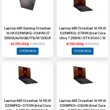
Laptop MSI Gaming Crosshair
Laptop MSI Crosshair 16 HX AI
16 HX D2XWGKG-034VN U7
D2XWFKG-078VN (Intel Core
255HX/AI/16GB/1TB/16"QHD/RTX
Ultra 7 255HX | RTX 5060 | 16
5070 8GB/Win11
inch QHD + 240Hz | 32GB |
45,990,000₫
41,990,000₫
50,990,000₫
48,690,000₫
1TB | Win 11 | Xám)
CHỌN MUA
CHỌN MUA
Laptop MSI Crosshair 16 HX AI
Laptop MSI Crosshair 16 HX AI
D2XWFKG-070VN (Intel Core
D2XWFKG-036VN (Intel Core