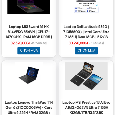
Laptop MSI Sword 16 HX
Laptop Dell Latitude 5350 (
B14VEKG 856VN | CPU i7-
71058803 ) | Intel Core Ultra
14700HX | RAM 16GB DDR5 |
7 165U| Ram 16GB | 512GB
SSD 1TB PCle | VGA RTX
SSD | Intel Graphics | 13.3
32,590,000₫
30,990,000₫
35,990,000₫
34,800,000₫
4050 6GB | 16.0 FHD+ IPS,
inch FHD | Win 11 Home | 1Yr
CHỌN MUA
CHỌN MUA
100% sRGB & 165Hz | Win11
Laptop Lenovo ThinkPad T14
Laptop MSI Prestige 13 AI Evo
Gen 6 (21QC0003VA) - Core
A1MG-062VN Ultra 7 155H
Ultra 5 225H / RAM 32GB /
/32GB/1TB/13.3"2.8K