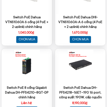
Switch PoE Dahua
Switch PoE Dahua DHI-
VTNS1060A 6 cổng (4 PoE +
VTNS1060A-A 6 cổng (4 PoE
2 uplink) chính hãng
+ 2 uplink) chính hãng
1,040,000₫
1,670,000₫
CHỌN MUA
CHỌN MUA
Switch PoE 8 cổng Gigabit
Switch PoE Dahua DH-
Dahua DH-PFS4210-8GT-DP
PFS4218-16ET-190 16 port,
chính hãng
công suất 190W, cấp nguồn
camera IP
Liên hệ
8,190,000₫