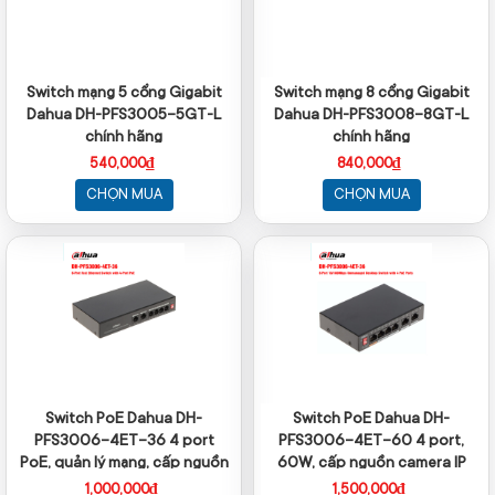
Switch mạng 5 cổng Gigabit
Switch mạng 8 cổng Gigabit
Dahua DH-PFS3005-5GT-L
Dahua DH-PFS3008-8GT-L
chính hãng
chính hãng
540,000₫
840,000₫
CHỌN MUA
CHỌN MUA
Switch PoE Dahua DH-
Switch PoE Dahua DH-
PFS3006-4ET-36 4 port
PFS3006-4ET-60 4 port,
PoE, quản lý mạng, cấp nguồn
60W, cấp nguồn camera IP
camera IP
1,000,000₫
1,500,000₫