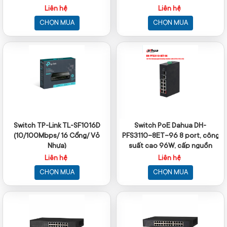
Liên hệ
Liên hệ
CHỌN MUA
CHỌN MUA
Switch TP-Link TL-SF1016D
Switch PoE Dahua DH-
(10/100Mbps/ 16 Cổng/ Vỏ
PFS3110-8ET-96 8 port, công
Nhựa)
suất cao 96W, cấp nguồn
camera IP
Liên hệ
Liên hệ
CHỌN MUA
CHỌN MUA