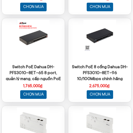
CHỌN MUA
CHỌN MUA
Switch PoE Dahua DH-
Switch PoE 8 cổng Dahua DH-
PFS3010-8ET-65 8 port,
PFS3010-8ET-96
quản lý mạng, cấp nguồn PoE
10/100Mbps chính hãng
1,765,000₫
2,675,000₫
CHỌN MUA
CHỌN MUA