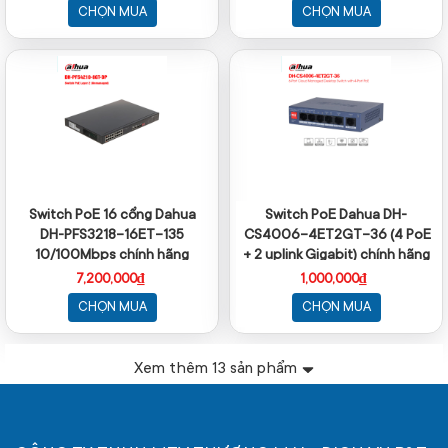
CHỌN MUA
CHỌN MUA
Switch PoE 16 cổng Dahua
Switch PoE Dahua DH-
DH-PFS3218-16ET-135
CS4006-4ET2GT-36 (4 PoE
10/100Mbps chính hãng
+ 2 uplink Gigabit) chính hãng
7,200,000₫
1,000,000₫
CHỌN MUA
CHỌN MUA
Xem thêm
13
sản phẩm