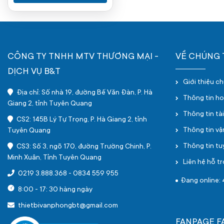
CÔNG TY TNHH MTV THƯƠNG MẠI -
VỀ CHÚNG 
DỊCH VỤ B&T
Giới thiệu c
Địa chỉ: Số nhà 19, đường Bế Văn Đàn, P. Hà
Thông tin h
Giang 2, tỉnh Tuyên Quang
Thông tin tà
CS2: 145B Lý Tự Trọng, P. Hà Giang 2, tỉnh
Thông tin v
Tuyên Quang
Thông tin t
CS3: Số 3, ngõ 170, đường Trường Chinh, P.
Minh Xuân, Tỉnh Tuyên Quang
Liên hệ hỗ tr
0219 3.888.368
-
0834 559 955
Đang online: 
8:00 - 17: 30 hàng ngày
thietbivanphongbt@gmail.com
FANPAGE 