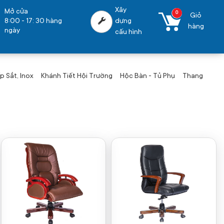
Xây
Mở cửa
0
Giỏ
8:00 - 17: 30 hàng
dựng
hàng
ngày
cấu hình
 Sắt, Inox
Khánh Tiết Hội Trường
Hộc Bàn - Tủ Phụ
Thang