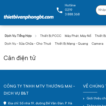
Hotline
0219
3.888.368
Dịch Vụ Tổng Hợp
Thiết Bị PCCC
Máy Phát, Máy Nổ
Thiết Bị
Dịch Vụ - Sửa Chữa - Cho Thuê
Thiết Bị Mạng - Quang
Camera
Cân điện tử
CÔNG TY TNHH MTV THƯƠNG MẠI -
VỀ CHÚNG 
DỊCH VỤ B&T
Giới thiệu c
Địa chỉ: Số nhà 19, đường Bế Văn Đàn, P. Hà