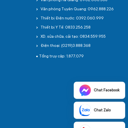
Văn phòng Hà Giang: 0902.006.568
Văn phòng Tuyên Quang: 0962.888.226
Thiết bị Điện nước: 0392.060.999
Thiết bị Y Tế: 0833.256.258
XD, sửa chữa, cải tạo: 0834.559.955
Điện thoại: (0219)3.888.368
Tổng truy cập: 1,877,079
Chat Facebook
Chat Zalo