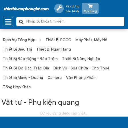
Xây dựng
cấu hình
Giỏ hàng
Dịch Vụ Tổng Hợp
Thiết Bị PCCC
Máy Phát, Máy Nổ
Thiết Bị Siêu Thị
Thiết Bị Ngân Hàng
Thiết Bị Báo Động - Báo Trộm
Thiết Bi Nông Nghiệp
Thiết Bị Đo Đặc, Trắc Địa
Dịch Vụ - Sửa Chữa - Cho Thuê
Thiết Bị Mạng - Quang
Camera
Văn Phòng Phẩm
Tổng Hợp Khác
Vật tư - Phụ kiện quang
Dữ liệu đang được cập nhật...