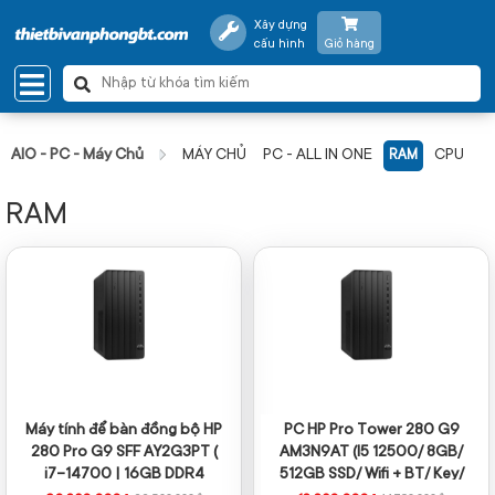
Xây dựng
cấu hình
Giỏ hàng
AIO - PC - Máy Chủ
MÁY CHỦ
PC - ALL IN ONE
CPU
RAM
RAM
Máy tính để bàn đồng bộ HP
PC HP Pro Tower 280 G9
280 Pro G9 SFF AY2G3PT (
AM3N9AT (I5 12500/ 8GB/
i7-14700 | 16GB DDR4
512GB SSD/ Wifi + BT/ Key/