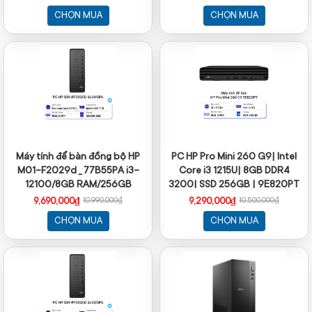
Keyboard, Mouse, Win 11
CHỌN MUA
CHỌN MUA
Home 64,1Y WTY_B91LVAT
Máy tính để bàn đồng bộ HP
PC HP Pro Mini 260 G9| Intel
M01-F2029d _ 77B55PA i3-
Core i3 1215U| 8GB DDR4
12100/8GB RAM/256GB
3200| SSD 256GB | 9E820PT
SSD/WL+BT/K+M/Win 11
9,690,000₫
9,290,000₫
10,990,000₫
10,500,000₫
CHỌN MUA
CHỌN MUA