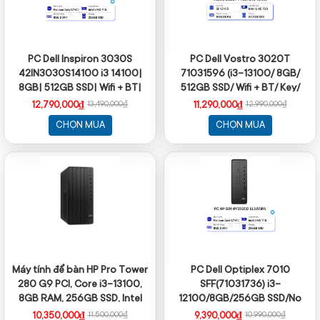
PC Dell Inspiron 3030S
PC Dell Vostro 3020T
42IN3030S14100 i3 14100|
71031596 (i3-13100/ 8GB/
8GB| 512GB SSD| Wifi + BT|
512GB SSD/ Wifi + BT/ Key/
Key + Mouse| Win11/ 2Y
Mouse/ Win11/ 1Y
12,790,000₫
11,290,000₫
13,490,000₫
12,990,000₫
CHỌN MUA
CHỌN MUA
Máy tính để bàn HP Pro Tower
PC Dell Optiplex 7010
280 G9 PCI, Core i3-13100,
SFF(71031736) i3-
8GB RAM, 256GB SSD, Intel
12100/8GB/256GB SSD/No
Graphics, Wlan ac+BT,
OS/1YW
10,350,000₫
9,390,000₫
11,500,000₫
10,990,000₫