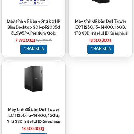
Máy tính để bàn đồng bộ HP
Máy tính để bàn Dell Tower
Slim Desktop S01-pF2035d
ECT1250, i5-14400, 16GB,
6L6W5PA Pentium Gold
1TB SSD, Intel UHD Graphics
G7400 | 8GB | 256 GB | Intel
770, ax+BT, KB, M, McAfee LS,
7,990,000₫
18,500,000₫
8,890,000₫
UHD | Win 11 | Đen
Win 11 Home, 1Y WTY
CHỌN MUA
CHỌN MUA
Máy tính để bàn Dell Tower
ECT1250, i5-14400, 16GB,
1TB SSD, Intel UHD Graphics
770, ax+BT, KB, M, McAfee LS,
18,500,000₫