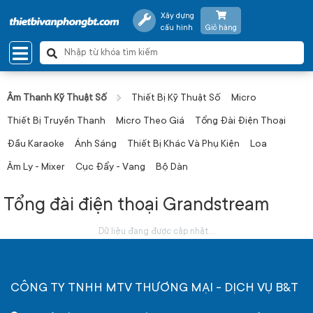
Xây dựng
cấu hình
Giỏ hàng
Âm Thanh Kỹ Thuật Số
Thiết Bị Kỹ Thuật Số
Micro
Thiết Bị Truyền Thanh
Micro Theo Giá
Tổng Đài Điện Thoại
Đầu Karaoke
Ánh Sáng
Thiết Bị Khác Và Phụ Kiện
Loa
Âm Ly - Mixer
Cục Đẩy - Vang
Bộ Dàn
Tổng đài điện thoại Grandstream
Dữ liệu đang được cập nhật...
CÔNG TY TNHH MTV THƯƠNG MẠI - DỊCH VỤ B&T