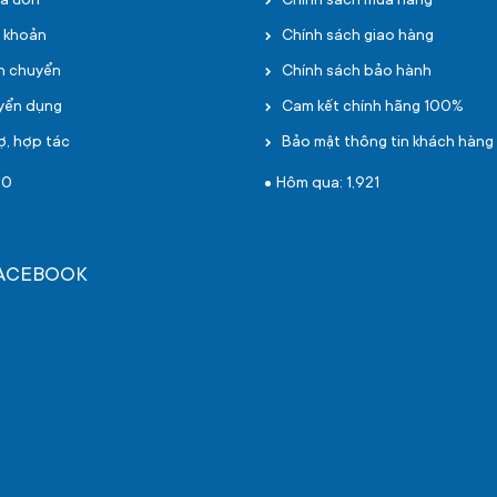
oá đơn
Chính sách mua hàng
i khoản
Chính sách giao hàng
ận chuyển
Chính sách bảo hành
uyển dụng
Cam kết chính hãng 100%
ợ, hợp tác
Bảo mật thông tin khách hàng
10
Hôm qua: 1,921
FACEBOOK