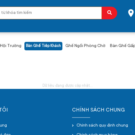
Hội Trường
Ghế Ngồi Phòng Chờ
Bàn Ghế Gấp 
Bàn Ghế Tiêp Khách
Dữ liệu đang được cập nhật...
TÔI
CHÍNH SÁCH CHUNG
hung
Chính sách quy định chung