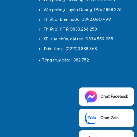
Văn phòng Hà Giang: 0902.006.568
Văn phòng Tuyên Quang: 0962.888.226
Thiết bị Điện nước: 0392.060.999
Thiết bị Y Tế: 0833.256.258
XD, sửa chữa, cải tạo: 0834.559.955
Điện thoại: (0219)3.888.368
Tổng truy cập: 1,882,752
Chat Facebook
Chat Zalo