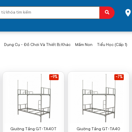
Dụng Cụ - Đồ Chơi Và Thiết Bị Khác
Mầm Non
Tiểu Học (Cấp 1)
-9%
-7%
Giường Tầng GT-TA40T
Giường Tầng GT-TA40