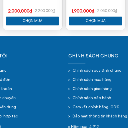
2,000,000₫
1,900,000₫
2,200,000₫
2,050,000₫
CHỌN MUA
CHỌN MUA
TÔI
CHÍNH SÁCH CHUNG
hung
Chính sách quy định chung
oá đơn
Chính sách mua hàng
i khoản
Chính sách giao hàng
ận chuyển
Chính sách bảo hành
uyển dụng
Cam kết chính hãng 100%
ợ, hợp tác
Bảo mật thông tin khách hàng
6
Hôm qua: 4,912