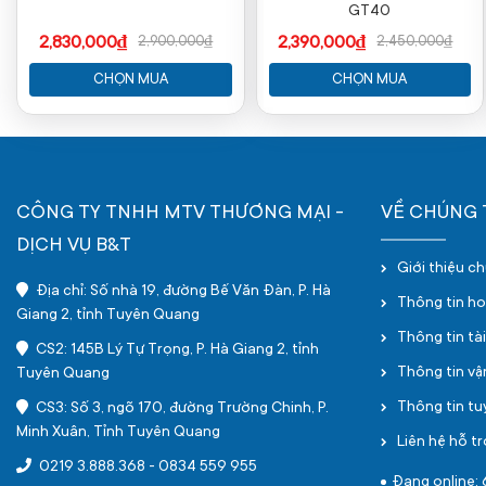
GT40
2,830,000₫
2,390,000₫
2,900,000₫
2,450,000₫
CHỌN MUA
CHỌN MUA
CÔNG TY TNHH MTV THƯƠNG MẠI -
VỀ CHÚNG 
DỊCH VỤ B&T
Giới thiệu c
Địa chỉ: Số nhà 19, đường Bế Văn Đàn, P. Hà
Thông tin h
Giang 2, tỉnh Tuyên Quang
Thông tin tà
CS2: 145B Lý Tự Trọng, P. Hà Giang 2, tỉnh
Thông tin v
Tuyên Quang
Thông tin t
CS3: Số 3, ngõ 170, đường Trường Chinh, P.
Minh Xuân, Tỉnh Tuyên Quang
Liên hệ hỗ tr
0219 3.888.368
-
0834 559 955
Đang online: 