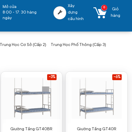
Xây
Mở cửa
0
Giỏ
8:00 - 17: 30 hàng
dựng
hàng
ngày
cấu hình
Trung Học Cơ Sở (Cấp 2)
Trung Học Phổ Thông (Cấp 3)
-3%
-6%
Giường Tầng GT40BR
Giường Tầng GT40R