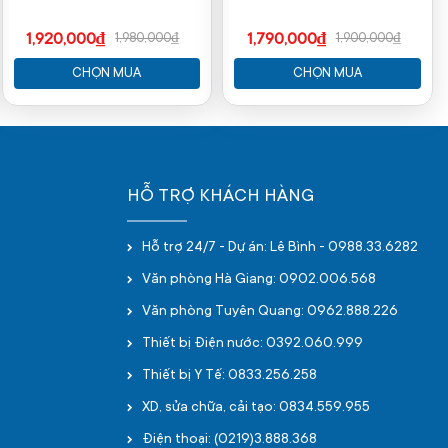
1,920,000₫
1,790,000₫
1,980,000₫
1,900,000₫
CHỌN MUA
CHỌN MUA
HỖ TRỢ KHÁCH HÀNG
Hỗ trợ 24/7 - Dự án: Lê Bình - 0988.33.6282
Văn phòng Hà Giang: 0902.006.568
Văn phòng Tuyên Quang: 0962.888.226
Thiết bị Điện nước: 0392.060.999
Thiết bị Y Tế: 0833.256.258
XD, sửa chữa, cải tạo: 0834.559.955
Điện thoại: (0219)3.888.368