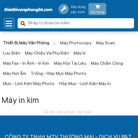
Xây dựng
cấu hình
Giỏ hàng
Thiết Bị Máy Văn Phòng
Máy Photocopy
Máy Scan
Lưu Điện
Máy Chiếu Và Phụ Kiện
Máy In
Máy Fax - In Ảnh - In Kim
Máy Hủy Tài Liệu
Máy Chấm Công
Máy Hút Ấm
Trống - Hộp Mực Máy Photo
Mực - Linh Kiện Máy Photo
Hộp Mực - Linh Kiện Máy In
Máy in kim
Dữ liệu đang được cập nhật...
CÔNG TY TNHH MTV THƯƠNG MẠI - DỊCH VỤ B&T