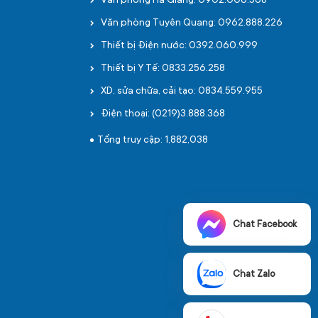
Văn phòng Hà Giang: 0902.006.568
Văn phòng Tuyên Quang: 0962.888.226
Thiết bị Điện nước: 0392.060.999
Thiết bị Y Tế: 0833.256.258
XD, sửa chữa, cải tạo: 0834.559.955
Điện thoại: (0219)3.888.368
Tổng truy cập: 1,882,038
Chat Facebook
Chat Zalo