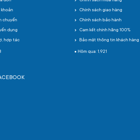
oá đơn
Chính sách mua hàng
i khoản
Chính sách giao hàng
ận chuyển
Chính sách bảo hành
uyển dụng
Cam kết chính hãng 100%
ợ, hợp tác
Bảo mật thông tin khách hàng
8
Hôm qua: 1,921
FACEBOOK