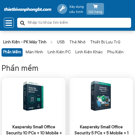
Xây dựng
cấu hình
Giỏ hàng
Linh Kiện - PK Máy Tính
USB
Thẻ Nhớ
Thiết Bị Lưu Trữ
Màn Hình
Linh Kiện PC
Linh Kiện Khác
Phụ Kiện
Phần Mềm
Phần mềm
Kaspersky Small Office
Kaspersky Small Office
Security 10 PCs + 10 Mobile +
Security 5 PCs + 5 Mobile + 1