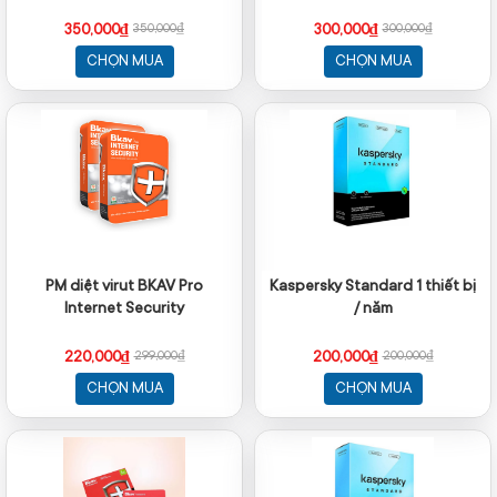
350,000₫
300,000₫
350,000₫
300,000₫
CHỌN MUA
CHỌN MUA
PM diệt virut BKAV Pro
Kaspersky Standard 1 thiết bị
Internet Security
/ năm
220,000₫
200,000₫
299,000₫
200,000₫
CHỌN MUA
CHỌN MUA