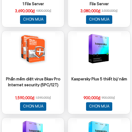
1 File Server
File Server
3,690,000₫
3,080,000₫
4,800,000₫
3,500,000₫
CHỌN MUA
CHỌN MUA
Phần mềm diệt virus Bkav Pro
Kaspersky Plus 5 thiết bị/ năm
Internet security (5PC/12T)
1,590,000₫
900,000₫
1,590,000₫
900,000₫
CHỌN MUA
CHỌN MUA