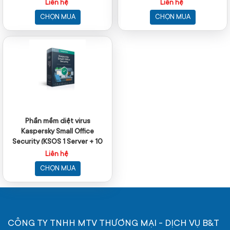
PC)
Liên hệ
Liên hệ
CHỌN MUA
CHỌN MUA
Phần mềm diệt virus
Kaspersky Small Office
Security (KSOS 1 Server + 10
PC)
Liên hệ
CHỌN MUA
CÔNG TY TNHH MTV THƯƠNG MẠI - DỊCH VỤ B&T