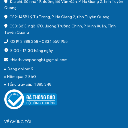
Địa chỉ: Số nhà 19, đường Bế Văn Đàn, P. Hà Giang 2, tỉnh Tuyên
Quang
CS2: 145B Lý Tự Trọng, P. Hà Giang 2, tỉnh Tuyên Quang
CS3: Số 3, ngõ 170, đường Trường Chinh, P. Minh Xuân, Tỉnh
Tuyên Quang
0219 3.888.368
-
0834 559 955
8:00 - 17: 30 hàng ngày
thietbivanphongbt@gmail.com
Đang online: 9
Hôm qua: 2,860
Tổng truy cập: 1,885,348
VỀ CHÚNG TÔI