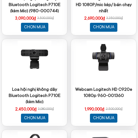
Bluetooth Logitech P710E
HD 1080P/mic kép/ bán chạy
(kèm Mic) (980-000744)
nhất
3,090,000₫
2,690,000₫
3,500,000₫
3,350,000₫
CHỌN MUA
CHỌN MUA
Loa hội nghị không dây
Webcam Logitech HD C920e
Bluetooth Logitech P710E
1080p 960-001360
(kèm Mic)
2,450,000₫
1,990,000₫
3,080,000₫
2,500,000₫
CHỌN MUA
CHỌN MUA