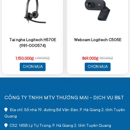
Tai nghe Logitech H570E
Webcam Logitech C505E
(981-000574)
1,150,000₫
869,000₫
1,499,000₫
950,000₫
CHỌN MUA
CHỌN MUA
CÔNG TY TNHH MTV THƯƠNG MẠI - DỊCH VỤ B&T
Địa chỉ: Số nhà 19, đường Bế Văn Đàn, P. Hà Giang 2, tỉnh Tuyên
Quang
CS2: 145B Lý Tự Trọng, P. Hà Giang 2, tỉnh Tuyên Quang