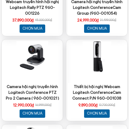
Webcam truyền hình hội nghị
Camera hội nghị truyền hình
Logitech Rally PTZ 960-
Logitech ConferenceCam
001226
Group (960-001054)
37,890,000₫
24,999,000₫
45,000,000₫
31,499,000₫
CHỌN MUA
CHỌN MUA
Camera hội nghị truyền hình
Thiết bị hội nghị Webcam
Logitech Conference PTZ
Logitech ConferenceCam
Pro 2 Camera ( 960-001021 )
Connect P/N 960-001038
12,990,000₫
9,890,000₫
16,999,000₫
13,700,000₫
CHỌN MUA
CHỌN MUA