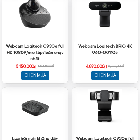
Webcam Logitech C930e full
Webcam Logitech BRIO 4K
HD 1080P/mic kép/ bán chạy
960-001105
nhất
5,150,000₫
4,890,000₫
6,899,000₫
6,899,000₫
CHỌN MUA
CHỌN MUA
Loa hội nghị không dây
Webcam Logitech C930e full