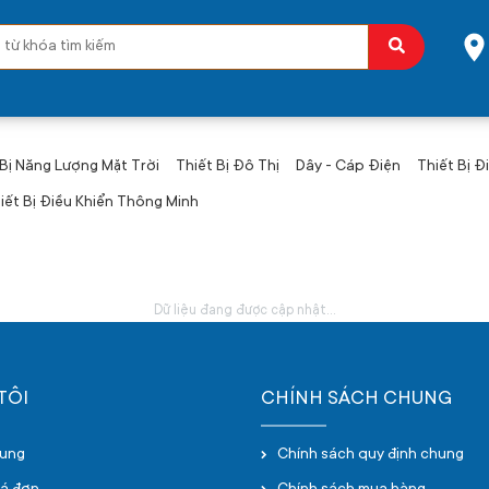
 Bị Năng Lượng Mặt Trời
Thiết Bị Đô Thị
Dây - Cáp Điện
Thiết Bị Đ
iết Bị Điều Khiển Thông Minh
Dữ liệu đang được cập nhật...
TÔI
CHÍNH SÁCH CHUNG
hung
Chính sách quy định chung