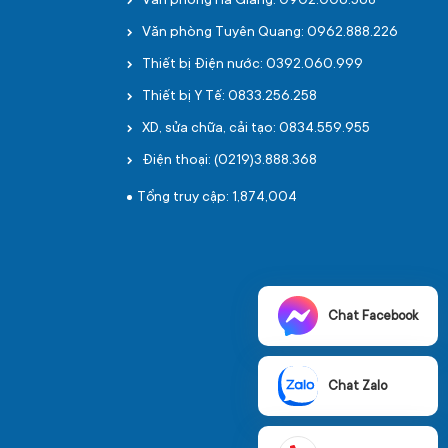
Văn phòng Hà Giang: 0902.006.568
Văn phòng Tuyên Quang: 0962.888.226
Thiết bị Điện nước: 0392.060.999
Thiết bị Y Tế: 0833.256.258
XD, sửa chữa, cải tạo: 0834.559.955
Điện thoại: (0219)3.888.368
Tổng truy cập: 1,874,004
Chat Facebook
Chat Zalo