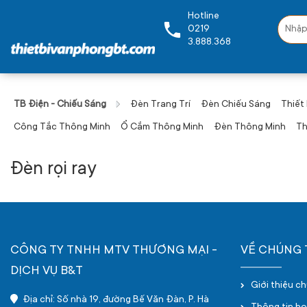
Hotline
0219
3.888.368
TB Điện - Chiếu Sáng
Đèn Trang Trí
Đèn Chiếu Sáng
Thiết
Công Tắc Thông Minh
Ổ Cắm Thông Minh
Đèn Thông Minh
Th
Đèn rọi ray
CÔNG TY TNHH MTV THƯƠNG MẠI -
VỀ CHÚNG 
DỊCH VỤ B&T
Giới thiệu c
Địa chỉ: Số nhà 19, đường Bế Văn Đàn, P. Hà