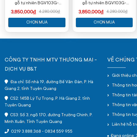
gỗ tự nhiên BGV103G-
gỗ tự nhiên BGV103G-
GGV103G (The one )
GGV103G (The one )
3,850,000₫
3,850,000₫
4,280,000₫
4,280,000₫
CHỌN MUA
CHỌN MUA
CÔNG TY TNHH MTV THƯƠNG MẠI -
VỀ CHÚNG 
DỊCH VỤ B&T
Giới thiệu c
Địa chỉ: Số nhà 19, đường Bế Văn Đàn, P. Hà
Thông tin h
Giang 2, tỉnh Tuyên Quang
Thông tin tà
CS2: 145B Lý Tự Trọng, P. Hà Giang 2, tỉnh
Thông tin v
Tuyên Quang
Thông tin t
CS3: Số 3, ngõ 170, đường Trường Chinh, P.
Minh Xuân, Tỉnh Tuyên Quang
Liên hệ hỗ tr
0219 3.888.368
-
0834 559 955
Đang online: 