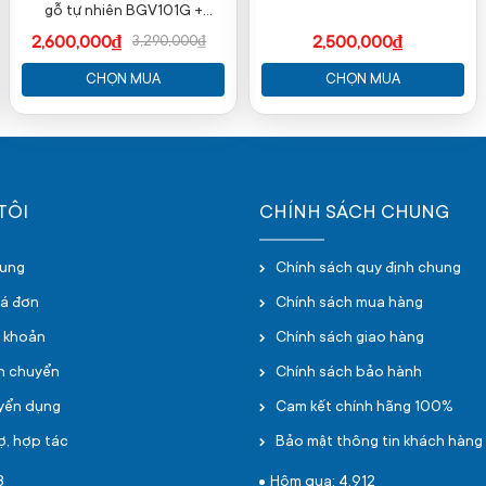
gỗ tự nhiên BGV101G +
GGV101G (The one )
2,600,000₫
2,500,000₫
3,290,000₫
CHỌN MUA
CHỌN MUA
TÔI
CHÍNH SÁCH CHUNG
hung
Chính sách quy định chung
oá đơn
Chính sách mua hàng
i khoản
Chính sách giao hàng
ận chuyển
Chính sách bảo hành
uyển dụng
Cam kết chính hãng 100%
ợ, hợp tác
Bảo mật thông tin khách hàng
3
Hôm qua: 4,912