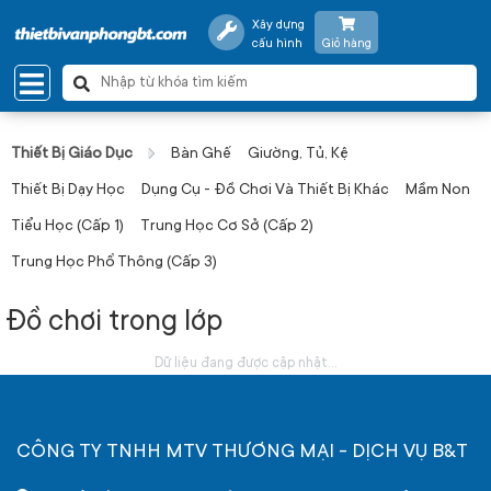
Xây dựng
cấu hình
Giỏ hàng
Thiết Bị Giáo Dục
Bàn Ghế
Giường, Tủ, Kệ
Thiết Bị Dạy Học
Dụng Cụ - Đồ Chơi Và Thiết Bị Khác
Mầm Non
Tiểu Học (Cấp 1)
Trung Học Cơ Sở (Cấp 2)
Trung Học Phổ Thông (Cấp 3)
Đồ chơi trong lớp
Dữ liệu đang được cập nhật...
CÔNG TY TNHH MTV THƯƠNG MẠI - DỊCH VỤ B&T