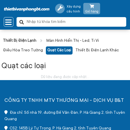
Xây dựng
cấu hình
Giỏ hàng
Thiết Bị Điện Lạnh
Màn Hình Hiển Thị - Led, Ti Vi
Điều Hòa Treo Tường
Thiết Bị Điện Lạnh Khác
Quạt Các Loại
Quạt các loại
Dữ liệu đang được cập nhật...
CÔNG TY TNHH MTV THƯƠNG MẠI - DỊCH VỤ B&T
Địa chỉ: Số nhà 19, đường Bế Văn Đàn, P. Hà Giang 2, tỉnh Tuyên
Quang
CS2: 145B Lý Tự Trọng, P. Hà Giang 2, tỉnh Tuyên Quang