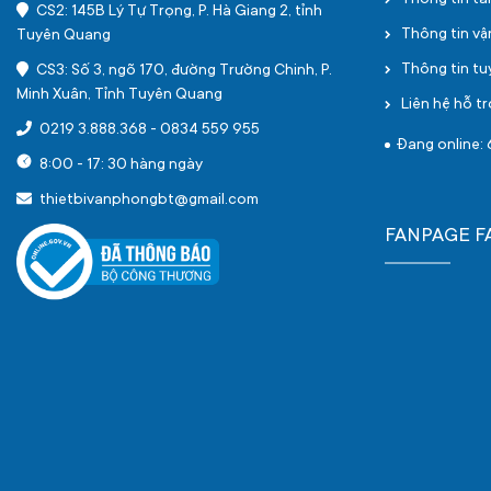
Thông tin tà
CS2: 145B Lý Tự Trọng, P. Hà Giang 2, tỉnh
Thông tin v
Tuyên Quang
Thông tin t
CS3: Số 3, ngõ 170, đường Trường Chinh, P.
Minh Xuân, Tỉnh Tuyên Quang
Liên hệ hỗ tr
0219 3.888.368
-
0834 559 955
Đang online: 
8:00 - 17: 30 hàng ngày
thietbivanphongbt@gmail.com
FANPAGE 