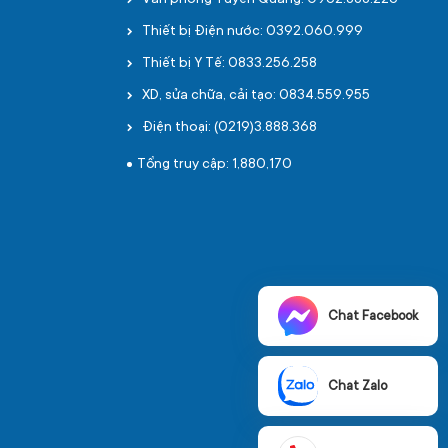
Văn phòng Tuyên Quang: 0962.888.226
Thiết bị Điện nước: 0392.060.999
Thiết bị Y Tế: 0833.256.258
XD, sửa chữa, cải tạo: 0834.559.955
Điện thoại: (0219)3.888.368
Tổng truy cập: 1,880,170
Chat Facebook
Chat Zalo