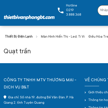
Hotline
0219
3.888.368
Thiết Bị Điện Lạnh
Màn Hình Hiển Thị - Led, Ti Vi
Điều Hòa Tr
Quạt trần
CÔNG TY TNHH MTV THƯƠNG MẠI -
VỀ CHÚNG 
DỊCH VỤ B&T
Giới thiệu c
Địa chỉ: Số nhà 19, đường Bế Văn Đàn, P. Hà
Thông tin h
Giang 2, tỉnh Tuyên Quang