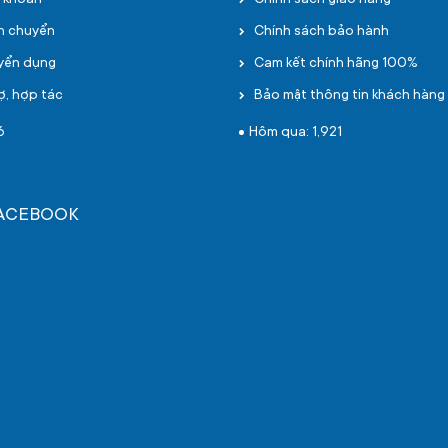
i khoản
Chính sách giao hàng
ận chuyển
Chính sách bảo hành
uyển dụng
Cam kết chính hãng 100%
ợ, hợp tác
Bảo mật thông tin khách hàng
6
Hôm qua: 1,921
FACEBOOK